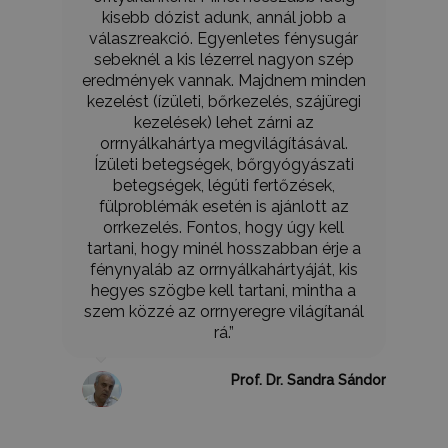
kisebb dózist adunk, annál jobb a
válaszreakció. Egyenletes fénysugár
sebeknél a kis lézerrel nagyon szép
eredmények vannak. Majdnem minden
kezelést (ízületi, bőrkezelés, szájüregi
kezelések) lehet zárni az
orrnyálkahártya megvilágításával.
Ízületi betegségek, bőrgyógyászati
betegségek, légúti fertőzések,
fülproblémák esetén is ajánlott az
orrkezelés. Fontos, hogy úgy kell
tartani, hogy minél hosszabban érje a
fénynyaláb az orrnyálkahártyáját, kis
hegyes szögbe kell tartani, mintha a
szem közzé az orrnyeregre világítanál
rá.”
Prof. Dr. Sandra Sándor