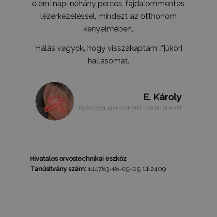
elérni napi néhány perces, fájdalommentes
Gtest
7 nap
Ezt a cooki
Gemius
tesztelésér
.hit.gemius.pl
lézerkezeléssel, mindezt az otthonom
használják
weboldalo
kényelmében.
látogatói
magatartás
Hálás vagyok, hogy visszakaptam ifjúkori
interakciór
vonatkozó
hallásomat.
gyűjtésével
felhasznál
javításába
megértésév
felhasznál
E. Károly
kapcsolód
különböző
Egészségügyi szakértő - Vásárlói levél
weboldale
tesztelési 
során.
Gdyn
1 év 1
Ezt a cooki
Gemius
hónap
használják
.hit.gemius.pl
felhasznál
látogatása
Hivatalos orvostechnikai eszköz
kapcsolód
Tanúsítvány szám:
144783-18-09-05, CE2409
statisztika
gyűjtésére,
látogatáso
webhelyen 
átlagidő, é
oldalakat t
be. A cél 