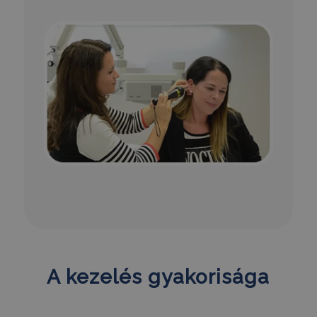
PHPSESSID
ülés
PHP.net
humanmedical.eu
CookieScriptConsent
3 hónap
CookieScript
.humanmedical.eu
A kezelés gyakorisága