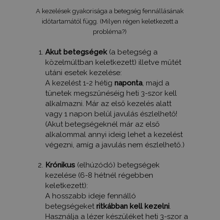
A kezelések gyakorisága a betegség fennállásának
időtartamától függ. (Milyen régen keletkezett a
probléma?)
SZOLGÁLTATÓ
NÉV
LEJÁRAT
LEÍ
/
DOMAIN
Akut betegségek
(a betegség a
SZOLGÁLTATÓ
NÉV
LEJÁRAT
LEÍRÁS
közelmúltban keletkezett) illetve műtét
_hjSession_2847769
.humanmedical.eu
30 perc
/
DOMAIN
SZOLGÁLTATÓ
NÉV
LEJÁRAT
LEÍRÁS
/
DOMAIN
utáni esetek kezelése:
_hjSessionUser_2847769
.humanmedical.eu
1 év
_ga_EREH13MGXY
.humanmedical.eu
1 év 1
Ezt a cooki
A kezelést 1-2 hétig
naponta
, majd a
hónap
Google Ana
test_cookie
15 perc
Ezt a coo
Google LLC
használja 
tünetek megszűnéséig heti 3-szor kell
DoubleCl
.doubleclick.net
munkamen
állítja be
alkalmazni. Már az első kezelés alatt
állapotána
Google
megőrzésé
vagy 1 napon belül javulás észlelhető!
tulajdon
van) ann
(Akut betegségeknél már az első
Gdynp
1 év 1
Ezt a cooki
Gemius
megállapí
hónap
felhasznál
alkalommal annyi ideig lehet a kezelést
.hit.gemius.pl
hogy a w
magatartás
látogató
végezni, amíg a javulás nem észlelhető.)
preferenci
böngésző
vonatkozó
támogatj
információ
sütiket.
Krónikus
(elhúzódó) betegségek
gyűjtésére
kezelése (6-8 hétnél régebben
használják.
IDE
1 év
Ezt a coo
Google LLC
információ
Doublecl
.doubleclick.net
keletkezett):
weboldal
állítja be
A hosszabb ideje fennálló
teljesítmé
informác
optimalizá
szolgáltat
betegségeket
ritkábban kell kezelni
.
használják,
hogy a
Használja a lézer készüléket heti 3-szor a
hirdetési 
végfelha