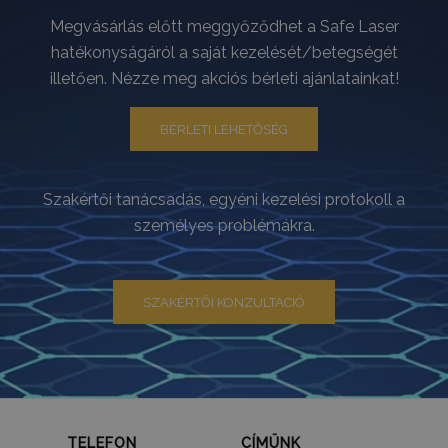
Megvásárlás előtt meggyőződhet a Safe Laser
hatékonyságáról a saját kezelését/betegségét
illetően. Nézze meg akciós bérleti ajánlatainkat!
BÉRLETI LEHETŐSÉG
Szakértői tanácsadás, egyéni kezelési protokoll a
személyes problémákra.
SZAKÉRTŐI KONZULTÁCIÓ
TELEFON
CÍMÜNK