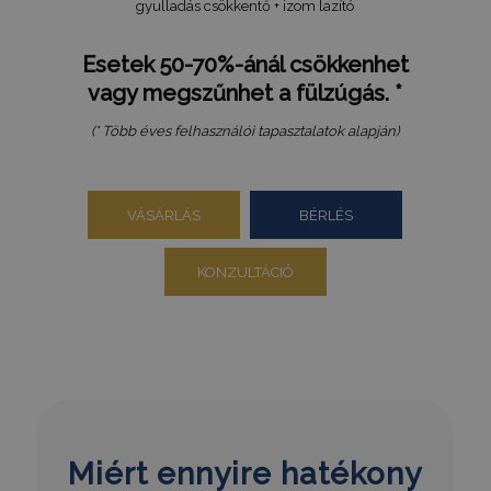
gyulladás csökkentő + izom lazító
Esetek 50-70%-ánál csökkenhet
vagy megszűnhet a fülzúgás. *
(* Több éves felhasználói tapasztalatok alapján)
VÁSÁRLÁS
BÉRLÉS
KONZULTÁCIÓ
Miért ennyire hatékony