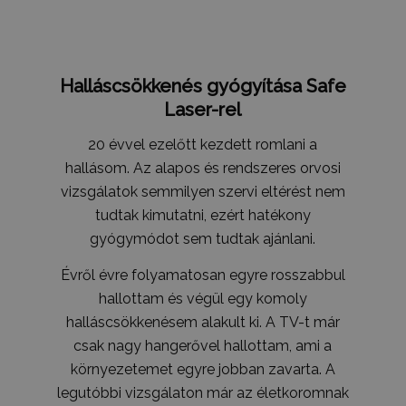
_gat_UA-
.humanmedical.eu
60
Ez egy min
108285016-1
másodperc
süti, amely
Google Ana
állított be,
néven talá
mintaelem
Halláscsökkenés gyógyítása Safe
tartalmazz
fióknak va
Laser-rel
webhelyne
egyedi azo
számát, a
20 évvel ezelőtt kezdett romlani a
kapcsolódik
cookie vált
hallásom. Az alapos és rendszeres orvosi
amelyet ar
használnak
vizsgálatok semmilyen szervi eltérést nem
korlátozza
által a na
tudtak kimutatni, ezért hatékony
webhelyek
gyógymódot sem tudtak ajánlani.
rögzített a
mennyiség
Évről évre folyamatosan egyre rosszabbul
_gid
1 nap
Ezt a sütit
Google LLC
Analytics ál
.tv2play.hu
hallottam és végül egy komoly
Minden
meglátogat
halláscsökkenésem alakult ki. A TV-t már
egyedi érté
és frissít, é
csak nagy hangerővel hallottam, ami a
oldalmegte
számlálásá
környezetemet egyre jobban zavarta. A
nyomon kö
legutóbbi vizsgálaton már az életkoromnak
szolgál.