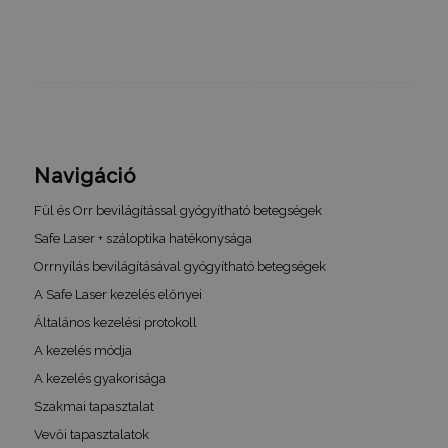
tartalmána
felhasznál
élményének
_gid
1 nap
Ezt a sütit
Google LLC
Analytics ál
.humanmedical.eu
Minden
meglátogat
egyedi érté
és frissít, é
oldalmegte
számlálásá
nyomon kö
Navigáció
szolgál.
Fül és Orr bevilágítással gyógyítható betegségek
_gat_UA-
.humanmedical.eu
60
Ez egy min
108285016-3
másodperc
süti, amely
Safe Laser + száloptika hatékonysága
Google Ana
állított be,
Orrnyílás bevilágításával gyógyítható betegségek
néven talá
mintaelem
A Safe Laser kezelés előnyei
tartalmazz
fióknak va
Általános kezelési protokoll
webhelyne
egyedi azo
A kezelés módja
számát, a
kapcsolódik
A kezelés gyakorisága
cookie vált
amelyet ar
Szakmai tapasztalat
használnak
korlátozza
Vevői tapasztalatok
által a na