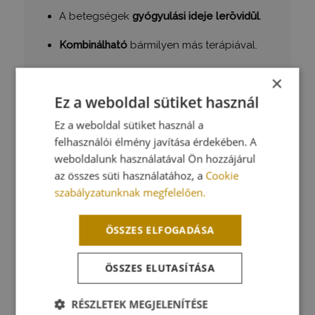
A betegségek
gyógyulási ideje lerövidül
.
Kombinálható
bármilyen más terápiával.
Természetes
és hatékony gyógymód.
×
Ez a weboldal sütiket használ
Ez a weboldal sütiket használ a
felhasználói élmény javítása érdekében. A
weboldalunk használatával Ön hozzájárul
az összes süti használatához, a
Cookie
szabályzatunknak megfelelően.
ÖSSZES ELFOGADÁSA
ÖSSZES ELUTASÍTÁSA
RÉSZLETEK MEGJELENÍTÉSE