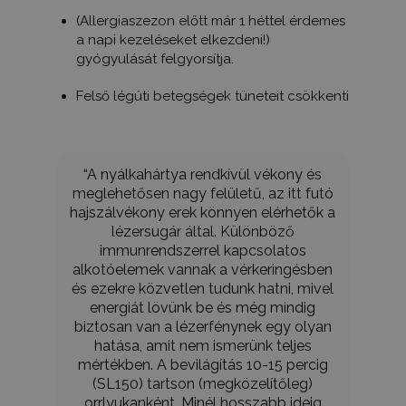
(Allergiaszezon előtt már 1 héttel érdemes
a napi kezeléseket elkezdeni!)
gyógyulását felgyorsítja.
Felső légúti betegségek tüneteit csökkenti
“A nyálkahártya rendkívül vékony és
meglehetősen nagy felületű, az itt futó
hajszálvékony erek könnyen elérhetők a
lézersugár által. Különböző
immunrendszerrel kapcsolatos
alkotóelemek vannak a vérkeringésben
és ezekre közvetlen tudunk hatni, mivel
energiát lövünk be és még mindig
biztosan van a lézerfénynek egy olyan
hatása, amit nem ismerünk teljes
mértékben. A bevilágítás 10-15 percig
(SL150) tartson (megközelítőleg)
orrlyukanként. Minél hosszabb ideig