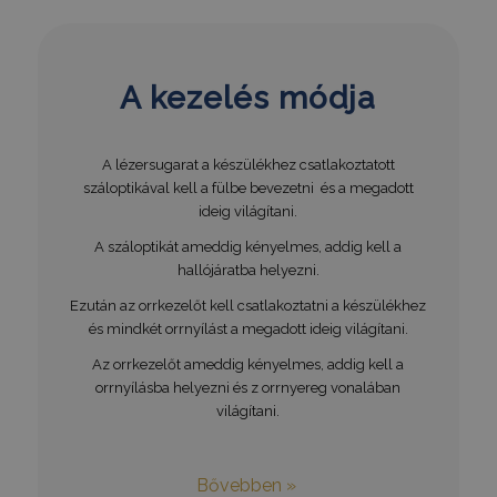
_GRECAPTCHA
6 hónap
Google LLC
www.google.com
A kezelés módja
VISITOR_PRIVACY_METADATA
6 hónap
YouTube
.youtube.com
A lézersugarat a készülékhez csatlakoztatott
száloptikával kell a fülbe bevezetni és a megadott
ideig világítani.
A száloptikát ameddig kényelmes, addig kell a
hallójáratba helyezni.
Google
Ezután az orrkezelőt kell csatlakoztatni a készülékhez
Privacy Policy
és mindkét orrnyílást a megadott ideig világítani.
Az orrkezelőt ameddig kényelmes, addig kell a
receive-cookie-deprecation
.hit.gemius.pl
1 év 1
orrnyílásba helyezni és z orrnyereg vonalában
hónap
világítani.
Bővebben »