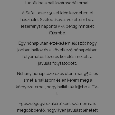
tudták be a halláskárosodásomat.
_ga
1 év 1
Ez a cooki
Google LLC
hónap
társítva v
.humanmedical.eu
Universal A
A Safe Laser 150-et idén kezdetem el
hez - amel
frissítés a
használni. Száloptikával vezettem be a
által legg
használt e
lézerfényt naponta 5-5 percig mindkét
szolgáltatá
süti az egy
fülembe.
felhasznál
megkülönb
Egy hónap után érzékeltem először, hogy
szolgál,
véletlensz
jobban hallok és a következő hónapokban
generált s
hozzárende
folyamatos lézeres kezelés mellett a
kliens azo
A webhely
javulás folytatódott.
oldalkérés
szerepel, é
webhely-e
Néhány hónap lézerezés után, már 95%-os
jelentések 
munkamene
ismét a hallásom és én kérem meg a
kampányad
kiszámításá
környezetemet, hogy halkítsák lejjebb a TV-
t.
_ga_V7N3D281ZW
.humanmedical.eu
1 év 1
Ezt a cooki
hónap
Google Ana
használja 
Egészségügyi szakértőként számomra is
munkamen
állapotána
megdöbbentő, hogy ilyen javulást lehetett
megőrzésé