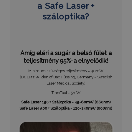
a Safe Laser +
száloptika?
Amíg eléri a sugár a belső fület a
teljesítmény 95%-a elnyelődik!
Minimum szükséges teljesítmény = 40mW
(Dr. Lutz Wilden of Bad Füssing, Germany – Swedish
Laser Medical Society)
(TinniTool = 5mW)
Safe Laser 150 + Száloptika = 45-60mW (660nm)
Safe Laser 500 + Száloptika = 120-140mW (808nm)