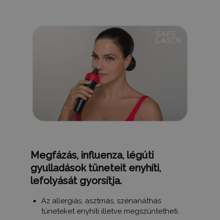
Megfázás, influenza, légúti
gyulladások tüneteit enyhíti,
lefolyását gyorsítja.
Az allergiás, asztmás, szénanáthás
tüneteket enyhíti illetve megszüntetheti.