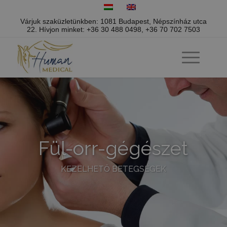
Várjuk szaküzletünkben: 1081 Budapest, Népszínház utca
22.
Hívjon minket:
+36 30 488 0498
,
+36 70 702 7503
Fül-orr-gégészet
KEZELHETŐ BETEGSÉGEK