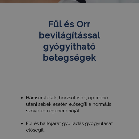
Fül és Orr
bevilágítással
gyógyítható
betegségek
Hámsérülések, horzsolások, operáció
utáni sebek esetén elősegíti a normális
szövetek regenerációját.
Fül és hallójárat gyulladás gyógyulását
elősegíti.