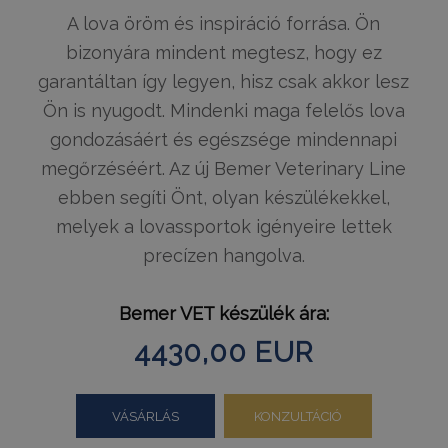
megőrzésé
A lova öröm és inspiráció forrása. Ön
_gat_UA-
.humanmedical.eu
60
Ez egy min
108285016-1
másodperc
süti, amely
bizonyára mindent megtesz, hogy ez
Google Ana
állított be,
garantáltan így legyen, hisz csak akkor lesz
néven talá
mintaelem
Ön is nyugodt. Mindenki maga felelős lova
tartalmazz
fióknak va
gondozásáért és egészsége mindennapi
webhelyne
egyedi azo
megőrzéséért. Az új Bemer Veterinary Line
számát, a
kapcsolódik
ebben segíti Önt, olyan készülékekkel,
cookie vált
amelyet ar
melyek a lovassportok igényeire lettek
használnak
korlátozza
precízen hangolva.
által a na
webhelyek
rögzített a
mennyiség
Bemer VET készülék ára:
_gid
1 nap
Ezt a sütit
Google LLC
Analytics ál
.tv2play.hu
4430,00 EUR
Minden
meglátogat
egyedi érté
és frissít, é
oldalmegte
VÁSÁRLÁS
KONZULTÁCIÓ
számlálásá
nyomon kö