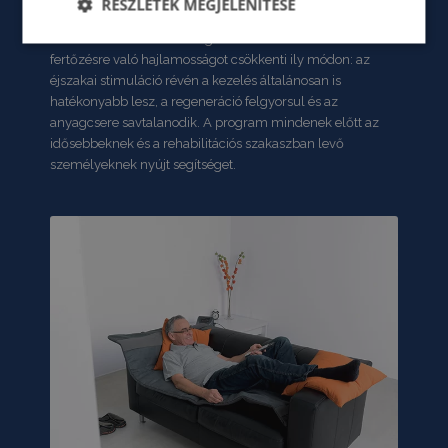
RÉSZLETEK MEGJELENÍTÉSE
Az immunrendszer számára ennek nagy jelentősége van.
A BEMER alvás közben végzett kezelés nem csak a
Elengedhetetlenül
Teljesítmény
Célzás
szükséges
fertőzésre való hajlamosságot csökkenti ily módon: az
éjszakai stimuláció révén a kezelés általánosan is
hatékonyabb lesz, a regeneráció felgyorsul és az
anyagcsere savtalanodik. A program mindenek előtt az
Funkcionalitás
Besorolatlan
idősebbeknek és a rehabilitációs szakaszban levő
személyeknek nyújt segítséget.
Elengedhetetlenül szükséges
Teljesítmény
Célzás
Funkcionalitás
Besorolatlan
Az elengedhetetlenül szükséges sütik lehetővé teszik
a webhely alapvető funkcióit, például a felhasználói
bejelentkezést és a fiókkezelést. A weboldal nem
használható megfelelően az elengedhetetlenül
szükséges sütik nélkül.
SZOLGÁLTATÓ
NÉV
LEJÁRAT