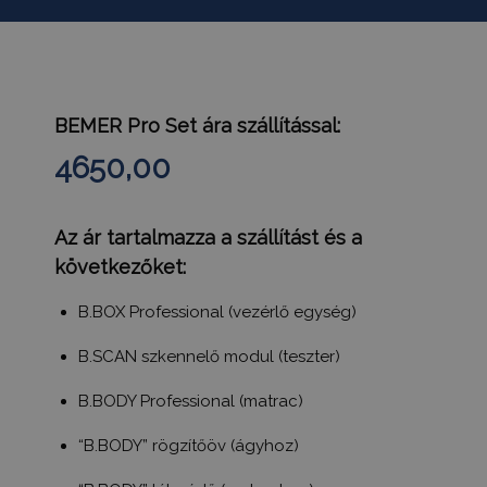
BEMER Pro Set ára
szállítással
:
4650,00
Az ár tartalmazza a szállítást és a
következőket:
B.BOX Professional (vezérlő egység)
B.SCAN szkennelő modul (teszter)
B.BODY Professional (matrac)
“B.BODY” rögzítőöv (ágyhoz)