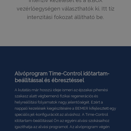
intenzív kezelését és a B.BOX
vezérlőegységen választhatók ki. Itt tíz
intenzitási fokozat állítható be.
Alvóprogram Time-Control időtartam-
beállítással és ébresztéssel
A kutatás már hosszú ideje ismeri az éjszakai pihenési
szakasz alatt végbemenő fizikai regenerációs és
helyreállítási folyamatok nagy jelentőségét. Ezért a
nappali kezelések kiegészítésére a BEMER kifejlesztett egy
speciális jel-konfigurációt az alváshoz. A Time-Control
időtartam-beállítással Ön az egyéni alvási szokásaihoz
igazíthatja az alvási programot. Az alvóprogram végén