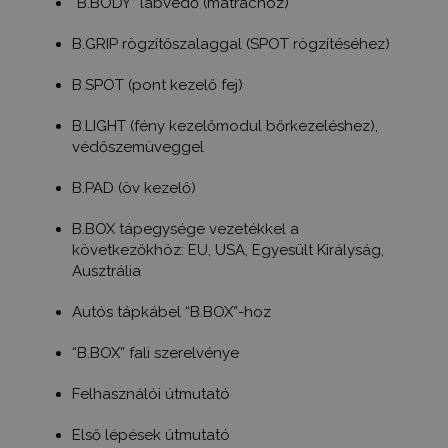
“B.BODY” lábvédő (matrachoz)
B.GRIP rögzítőszalaggal (SPOT rögzítéséhez)
B.SPOT (pont kezelő fej)
B.LIGHT (fény kezelőmodul bőrkezeléshez),
védőszemüveggel
B.PAD (öv kezelő)
B.BOX tápegysége vezetékkel a
következőkhöz: EU, USA, Egyesült Királyság,
Ausztrália
Autós tápkábel “B.BOX”-hoz
“B.BOX” fali szerelvénye
Felhasználói útmutató
Első lépések útmutató