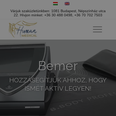
Várjuk szaküzletünkben: 1081 Budapest, Népszínház utca
22.
Hívjon minket:
+36 30 488 0498
,
+36 70 702 7503
Bemer
HOZZÁSEGÍTJÜK AHHOZ, HOGY
ISMÉT AKTÍV LEGYEN!