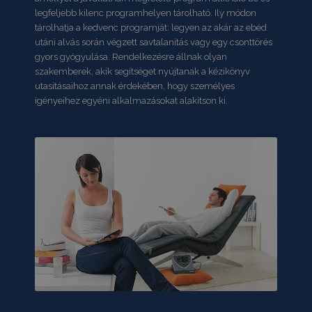
legfeljebb kilenc programhelyen tárolható. Ily módon
tárolhatja a kedvenc programját: legyen az akár az ebéd
utáni alvás során végzett savtalanítás vagy egy csonttörés
gyors gyógyulása. Rendelkezésre állnak olyan
szakemberek, akik segítséget nyújtanak a kézikönyv
utasításaihoz annak érdekében, hogy személyes
igényeihez egyéni alkalmazásokat alakítson ki.