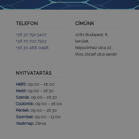
által a na
webhelyek
rögzített a
mennyiség
TELEFON
CÍMÜNK
_gat
59
Ez a cooki
Google LLC
másodperc
társítva v
.tv2play.hu
Universal A
+36 30 792 5407
1081 Budapest, 8.
hez, a do
+36 70 702 7503
kerület,
szerint a k
arányának
+36 30 488 0498
Népszínház utca 22.,
csökkentés
(Kiss József utca sarok)
használják 
korlátozva
adatgyűjté
forgalmú
webhelyek
NYITVATARTÁS
Hétfő:
09:00 – 18:00
Kedd:
09:00 – 16:30
Szerda
: 09:00 – 16:30
Csütörtök:
09:00 – 18:00
Péntek:
09:00 – 16:30
Szombat:
09:00 – 13:00
Vasárnap:
Zárva