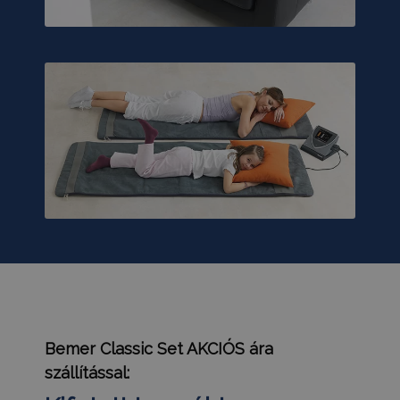
/
DOMAIN
_GRECAPTCHA
6 hónap
Google LLC
www.google.com
VISITOR_PRIVACY_METADATA
6 hónap
YouTube
.youtube.com
Google
Privacy Policy
receive-cookie-deprecation
.hit.gemius.pl
1 év 1
hónap
Bemer Classic Set
AKCIÓS
ára
szállítással: