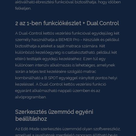
aktiválható ébresztési funkcióval biztosíthatja, hogy időben
felkeljen.
2 az 1-ben funkciókészlet + Dual Control
A Dual-Control kettős vezérlési funkcióval egyidejűleg két
személy használhatja a BEMER Pro – Készülék és például
biztosíthatja a jeleket a saját matraca számára. Két
különböző kezelőegység is csatlakoztatható, például két
eltérő testtájék egyidejű kezeléséhez. Ezen túl egy
különösen intenzív alkalmazás is lehetséges, amelynek
során a teljes test kezelésére szolgáló matrac
kombinálható a B.SPOT egységgel irányított pontos helyi
kezeléssel. A Dual-Control kettős vezérlési funkció
egyaránt alkalmazható nappali üzemben és az
alvóprogramban.
Szerkesztés üzemmód egyéni
beállításhoz
Az Edit-Mode szerkesztés üzemmód olyan szoftvereszköz,
amellyel a javallatnak megfelelő program állítható be és