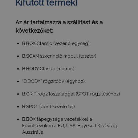
Kifutott termék!
Az ár tartalmazza a szállítást és a
PHPSESSID
ülés
PHP.net
következőket:
humanmedical.eu
B.BOX Classic (vezérlő egység)
B.SCAN szkennelő modul (teszter)
B.BODY Classic (matrac)
“B.BODY” rögzítőöv (ágyhoz)
B.GRIP rögzítőszalaggal (SPOT rögzítéséhez)
CookieScriptConsent
3 hónap
B.SPOT (pont kezelő fej)
CookieScript
.humanmedical.eu
B.BOX tápegysége vezetékkel a
következőkhöz: EU, USA, Egyesült Királyság,
Ausztrália