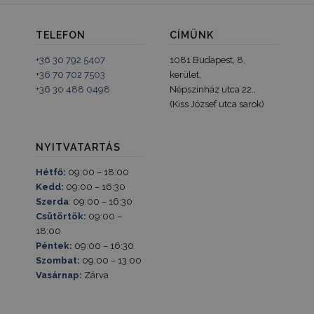
be. A cél 
tartalmána
felhasznál
élményének
TELEFON
CÍMÜNK
_gid
1 nap
Ezt a sütit
Google LLC
+36 30 792 5407
1081 Budapest, 8.
Analytics ál
.humanmedical.eu
Minden
+36 70 702 7503
kerület,
meglátogat
+36 30 488 0498
Népszínház utca 22.,
egyedi érté
és frissít, é
(Kiss József utca sarok)
oldalmegte
számlálásá
nyomon kö
szolgál.
NYITVATARTÁS
_gat_UA-
.humanmedical.eu
60
Ez egy min
Hétfő:
09:00 – 18:00
108285016-3
másodperc
süti, amely
Google Ana
Kedd:
09:00 – 16:30
állított be,
Szerda
: 09:00 – 16:30
néven talá
mintaelem
Csütörtök:
09:00 –
tartalmazz
18:00
fióknak va
webhelyne
Péntek:
09:00 – 16:30
egyedi azo
Szombat:
09:00 – 13:00
számát, a
kapcsolódik
Vasárnap:
Zárva
cookie vált
amelyet ar
használnak
korlátozza