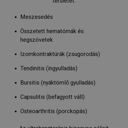
területet:
Meszesedés
Összetett hematómák és
hegszövetek
Izomkontraktúrák (zsugorodás)
Tendinitis (íngyulladás)
Bursitis (nyáktömlő gyulladás)
Capsulitis (befagyott váll)
Osteoarthritis (porckopás)