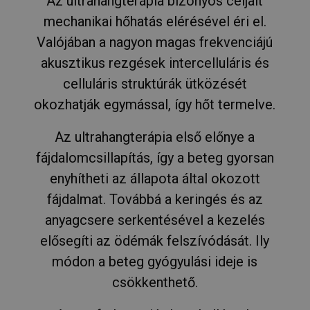
Az ultrahangterápia bizonyos céljait
mechanikai hőhatás elérésével éri el.
Valójában a nagyon magas frekvenciájú
akusztikus rezgések intercelluláris és
celluláris struktúrák ütközését
okozhatják egymással, így hőt termelve.
Az ultrahangterápia első előnye a
fájdalomcsillapítás, így a beteg gyorsan
enyhítheti az állapota által okozott
fájdalmat. Továbbá a keringés és az
anyagcsere serkentésével a kezelés
elősegíti az ödémák felszívódását. Ily
módon a beteg gyógyulási ideje is
csökkenthető.