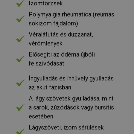
Izomtörzsek
_GRECAPTCHA
6 hónap
Google LLC
Polymyalgia rheumatica (reumás
www.google.com
sokizom fájdalom)
Véraláfutás és duzzanat,
VISITOR_PRIVACY_METADATA
6 hónap
YouTube
vérömlenyek
.youtube.com
Elősegíti az ödéma újbóli
felszívódását
Íngyulladás és ínhüvely gyulladás
az akut fázisban
Google
Privacy Policy
A lágy szövetek gyulladása, mint
receive-cookie-deprecation
.hit.gemius.pl
1 év 1
a sarok, zúzódások vagy bursitis
hónap
esetében
Lágyszöveti, izom sérülések