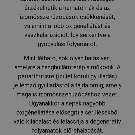
érzékelhetik a hematómák és az
izomösszehúzódások csökkenését,
valamint a jobb oxigénellátást és
vaszkularizációt. Így serkentve a
gyógyulási folyamatot.
Mint látható, sok olyan hatás van,
amelyre a hanghullámterápia működik. A
periarthritisre (ízület körüli gyulladás)
jellemző gyulladástól a fájdalomig, amely
maga is izomösszehúzódáshoz vezet.
Ugyanakkor a sejtek nagyobb
oxigénellátása elősegíti a sérülésekből
való kilábalást és lelassítja a degeneratív
folyamatok előrehaladását.