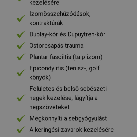
kezelésére
Izomösszehúzódások,
kontraktúrák
PHPSESSID
ülés
PHP.net
humanmedical.eu
Duplay-kór és Dupuytren-kór
Ostorcsapás trauma
Plantar fasciitis (talp izom)
Epicondylitis (tenisz-, golf
könyök)
Felületes és belső sebészeti
hegek kezelése, lágyítja a
CookieScriptConsent
3 hónap
CookieScript
hegszöveteket
.humanmedical.eu
Megkönnyíti a sebgyógyulást
A keringési zavarok kezelésére