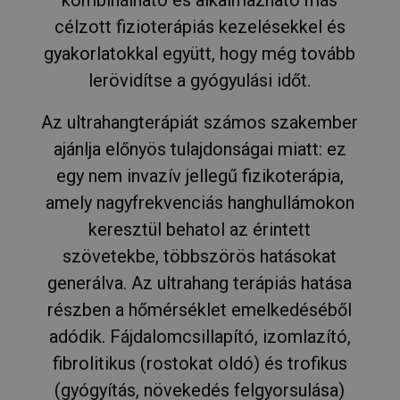
célzott fizioterápiás kezelésekkel és
gyakorlatokkal együtt, hogy még tovább
lerövidítse a gyógyulási időt.
Az ultrahangterápiát számos szakember
ajánlja előnyös tulajdonságai miatt: ez
egy nem invazív jellegű fizikoterápia,
amely nagyfrekvenciás hanghullámokon
keresztül behatol az érintett
szövetekbe, többszörös hatásokat
generálva. Az ultrahang terápiás hatása
részben a hőmérséklet emelkedéséből
adódik. Fájdalomcsillapító, izomlazító,
fibrolitikus (rostokat oldó) és trofikus
(gyógyítás, növekedés felgyorsulása)