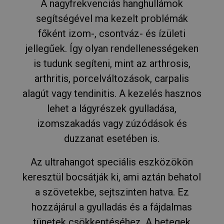
A nagyfrekvenciás hanghullámok
segítségével ma kezelt problémák
főként izom-, csontváz- és ízületi
jellegűek. Így olyan rendellenességeken
is tudunk segíteni, mint az arthrosis,
arthritis, porcelváltozások, carpalis
alagút vagy tendinitis. A kezelés hasznos
lehet a lágyrészek gyulladása,
izomszakadás vagy zúzódások és
duzzanat esetében is.
Az ultrahangot speciális eszközökön
keresztül bocsátják ki, ami aztán behatol
a szövetekbe, sejtszinten hatva. Ez
hozzájárul a gyulladás és a fájdalmas
tünetek csökkentéséhez. A betegek