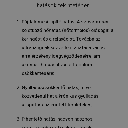
hatások tekintetében.
Fájdalomcsillapító hatás: A szövetekben
keletkező hőhatás (hőtermelés) elősegíti a
keringést és a relaxációt. Továbbá az
ultrahangnak közvetlen ráhatása van az
arra érzékeny idegvégződésekre, ami
azonnali hatással van a fájdalom
csökkentésére;
Gyulladáscsökkentő hatás, mivel
közvetlenül hat a krónikus gyulladás
állapotára az érintett területeken;
Pihentető hatás, nagyon hasznos
izomösszehúzódások / görcsök