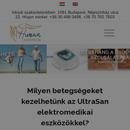
Várjuk szaküzletünkben: 1081 Budapest, Népszínház utca
22.
Hívjon minket:
+36 30 488 0498
,
+36 70 702 7503
ULTRAHANG A GYÓGYULÁS
SZOLGÁLATÁBAN
Tapasztalja meg Ön is!
Milyen betegségeket
kezelhetünk az UltraSan
elektromedikai
eszközökkel?