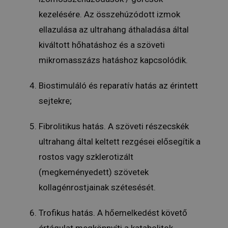
kezelésére. Az összehúzódott izmok
ellazulása az ultrahang áthaladása által
kiváltott hőhatáshoz és a szöveti
mikromasszázs hatáshoz kapcsolódik.
Biostimuláló és reparatív hatás az érintett
sejtekre;
Fibrolitikus hatás. A szöveti részecskék
ultrahang által keltett rezgései elősegítik a
rostos vagy szklerotizált
(megkeményedett) szövetek
kollagénrostjainak szétesését.
Trofikus hatás. A hőemelkedést követő
értágulat megkönnyíti a katabolitok