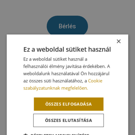
Bérlés
×
Ez a weboldal sütiket használ
Többet az ultrahang
Ez a weboldal sütiket használ a
terápiás készülékekről
felhasználói élmény javítása érdekében. A
weboldalunk használatával Ön hozzájárul
az összes süti használatához, a
Cookie
szabályzatunknak megfelelően.
Vásárlás
ÖSSZES ELFOGADÁSA
Széles körű ízületi fájdalom,
ÖSSZES ELUTASÍTÁSA
arthrosis fájdalom, arthritis
fájdalom és izomfájdalom