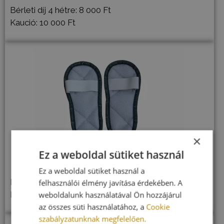
Bérleti díj 4 hétre: 8 000 Ft
Kaució: 10 000 Ft
×
Ez a weboldal sütiket használ
Papucs
Ez a weboldal sütiket használ a
Bérleti díj 4 hétre: 8 000 Ft
felhasználói élmény javítása érdekében. A
Kaució: 10 000 Ft
weboldalunk használatával Ön hozzájárul
az összes süti használatához, a
Cookie
szabályzatunknak megfelelően.