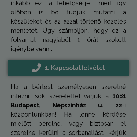
A webhely
inkább ezt a lehetőséget, mert így
sor olya
Inc.
oldalkérés
reklámte
.humanmedical.eu
szerepel, é
szállításá
élőben is be tudjuk mutatni a
webhely-e
használja
jelentések 
például 
készüléket és az azzal történő kezelés
munkamene
idejű ajá
kampányad
harmadik
mentetét. Úgy számoljon, hogy ez a
kiszámításá
hirdetőit
folyamat nagyjából 1 órát szokott
_gat_UA-
.humanmedical.eu
60
Ez egy min
VISITOR_INFO1_LIVE
6 hónap
Ezt a coo
Google LLC
108285016-2
másodperc
süti, amely
Youtube á
.youtube.com
igénybe venni.
Google Ana
be, hogy
állított be,
nyomon 
néven talá
a webhe
mintaelem
ágyazott
tartalmazz
Youtube-
1. Kapcsolatfelvétel
fióknak va
felhaszná
webhelyne
preferenc
egyedi azo
is
számát, a
meghatár
Ha a bérlést személyesen szeretné
kapcsolódik
hogy a w
cookie vált
látogatój
intézni, sok szeretettel várjuk a
1081
amelyet ar
használja
használnak
Youtube 
Budapest, Népszínház u. 22
-i
korlátozza
új vagy r
által a na
verzióját.
webhelyek
központunkban! Ha lenne kérdése
rögzített a
mennyiség
mielőtt bérelne, vagy biztosan el
_ga_Y9P33LQ9HS
.humanmedical.eu
1 év 1
Ezt a cooki
szeretné kerülni a sorbanállást, kérjük
hónap
Google Ana