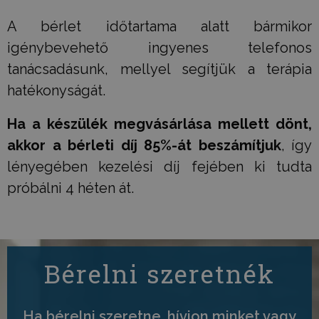
A bérlet időtartama alatt bármikor
igénybevehető ingyenes telefonos
tanácsadásunk, mellyel segítjük a terápia
hatékonyságát.
Ha a készülék megvásárlása mellett dönt,
akkor a bérleti díj 85%-át beszámítjuk
, így
lényegében kezelési díj fejében ki tudta
próbálni 4 héten át.
Bérelni szeretnék
Ha bérelni szeretne, hívjon minket vagy