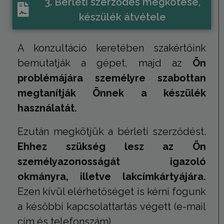
3. Bérleti szerződés megkötése,
jelentések 
munkamene
készülék átvétele
kampányad
kiszámításá
_ga_V7N3D281ZW
.humanmedical.eu
1 év 1
Ezt a cooki
A konzultáció keretében szakértőink
hónap
Google Ana
használja 
bemutatják a gépet, majd az
Ön
munkamen
állapotána
megőrzésé
problémájára személyre szabottan
Gtest
7 nap
Ezt a cooki
Gemius
megtanítják Önnek a készülék
tesztelésér
.hit.gemius.pl
használják
használatát.
weboldalo
látogatói
magatartás
Ezután megkötjük a bérleti szerződést.
interakciór
vonatkozó
Ehhez szükség lesz az Ön
gyűjtésével
felhasznál
személyazonosságát igazoló
javításába
megértésév
felhasznál
okmányra, illetve lakcímkártyájára.
kapcsolód
különböző
Ezen kívül elérhetőséget is kérni fogunk
weboldale
tesztelési 
a későbbi kapcsolattartás végett (e-mail
során.
cím és telefonszám)
Gdyn
1 év 1
Ezt a cooki
Gemius