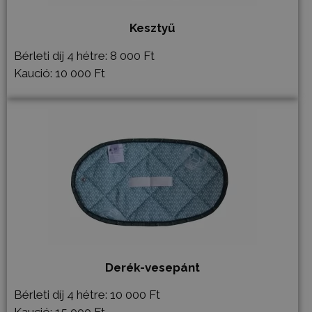
Privacy Policy
Kesztyű
receive-cookie-deprecation
.hit.gemius.pl
1 év 1
hónap
Bérleti díj 4 hétre: 8 000 Ft
Kaució: 10 000 Ft
PHPSESSID
ülés
PHP.net
humanmedical.eu
Derék-vesepánt
Bérleti díj 4 hétre: 10 000 Ft