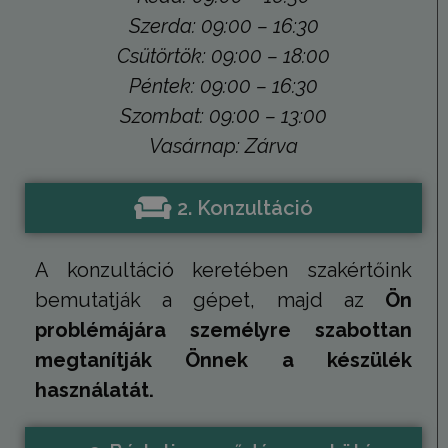
Szerda: 09:00 – 16:30
_gid
1 nap
Ezt a sütit
Google LLC
Analytics ál
.tv2play.hu
Minden
Csütörtök: 09:00 – 18:00
meglátogat
egyedi érté
Péntek: 09:00 – 16:30
és frissít, é
oldalmegte
Szombat: 09:00 – 13:00
számlálásá
nyomon kö
Vasárnap: Zárva
szolgál.
_ga
1 év 1
Ez a cooki
Google LLC
hónap
társítva v
.humanmedical.eu
2. Konzultáció
Universal A
hez - amel
frissítés a
által legg
használt e
A konzultáció keretében szakértőink
szolgáltatá
süti az egy
bemutatják a gépet, majd az
Ön
felhasznál
megkülönb
problémájára személyre szabottan
szolgál,
véletlensz
megtanítják Önnek a készülék
generált s
hozzárende
használatát.
kliens azo
A webhely
oldalkérés
szerepel, é
webhely-e