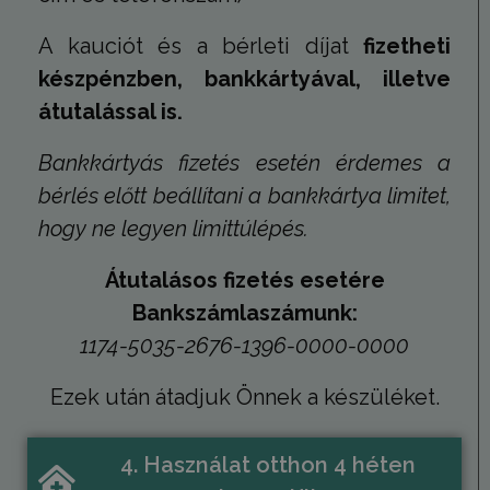
hónap
használják
.hit.gemius.pl
felhasznál
A kauciót és a bérleti díjat
fizetheti
látogatása
kapcsolód
készpénzben, bankkártyával, illetve
statisztika
gyűjtésére,
látogatáso
átutalással is.
webhelyen 
átlagidő, é
oldalakat t
Bankkártyás fizetés esetén érdemes a
be. A cél 
tartalmána
bérlés előtt beállítani a bankkártya limitet,
felhasznál
élményének
hogy ne legyen limittúlépés.
_gid
1 nap
Ezt a sütit
Google LLC
Analytics ál
.humanmedical.eu
Minden
Átutalásos fizetés esetére
meglátogat
egyedi érté
Bankszámlaszámunk:
és frissít, é
oldalmegte
1174-5035-2676-1396-0000-0000
számlálásá
nyomon kö
szolgál.
Ezek után átadjuk Önnek a készüléket.
_gat_UA-
.humanmedical.eu
60
Ez egy min
108285016-3
másodperc
süti, amely
Google Ana
állított be,
4. Használat otthon 4 héten
néven talá