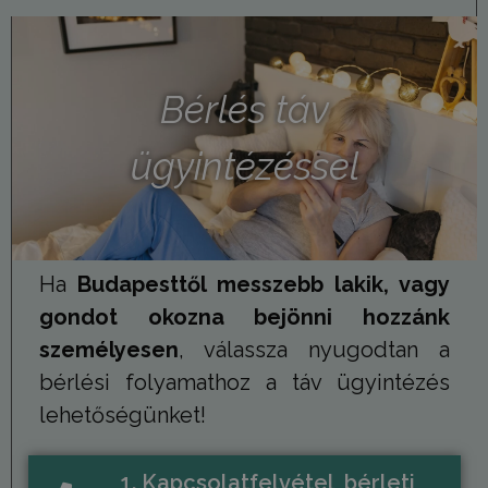
Bérlés táv
ügyintézéssel
Ha
Budapesttől messzebb lakik, vagy
gondot okozna bejönni hozzánk
személyesen
, válassza nyugodtan a
bérlési folyamathoz a táv ügyintézés
lehetőségünket!
1. Kapcsolatfelvétel, bérleti