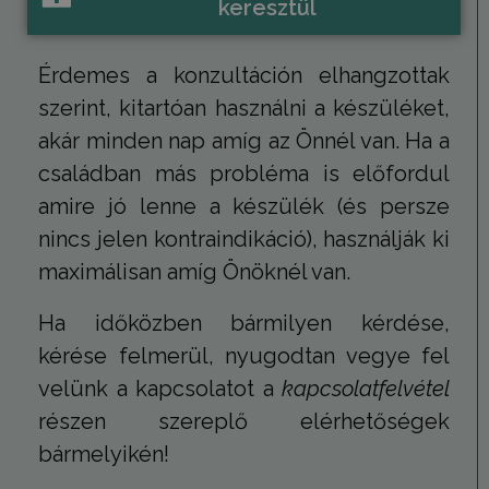
mintaelem
keresztül
tartalmazz
fióknak va
webhelyne
egyedi azo
Érdemes a konzultáción elhangzottak
számát, a
kapcsolódik
szerint, kitartóan használni a készüléket,
cookie vált
amelyet ar
akár minden nap amíg az Önnél van. Ha a
használnak
korlátozza
által a na
családban más probléma is előfordul
webhelyek
rögzített a
amire jó lenne a készülék (és persze
mennyiség
nincs jelen kontraindikáció), használják ki
_gat
59
Ez a cooki
Google LLC
másodperc
társítva v
.tv2play.hu
maximálisan amíg Önöknél van.
Universal A
hez, a do
szerint a k
Ha időközben bármilyen kérdése,
arányának
csökkentés
kérése felmerül, nyugodtan vegye fel
használják 
korlátozva
adatgyűjté
velünk a kapcsolatot a
kapcsolatfelvétel
forgalmú
webhelyek
részen szereplő elérhetőségek
bármelyikén!