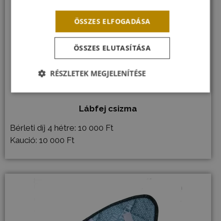
ÖSSZES ELFOGADÁSA
ÖSSZES ELUTASÍTÁSA
RÉSZLETEK MEGJELENÍTÉSE
Elengedhetetlenül
Teljesítmény
Célzás
szükséges
Lábfej csizma
Bérleti díj 4 hétre: 10 000 Ft
Funkcionalitás
Besorolatlan
Kaució: 10 000 Ft
Elengedhetetlenül szükséges
Teljesítmény
Célzás
Funkcionalitás
Besorolatlan