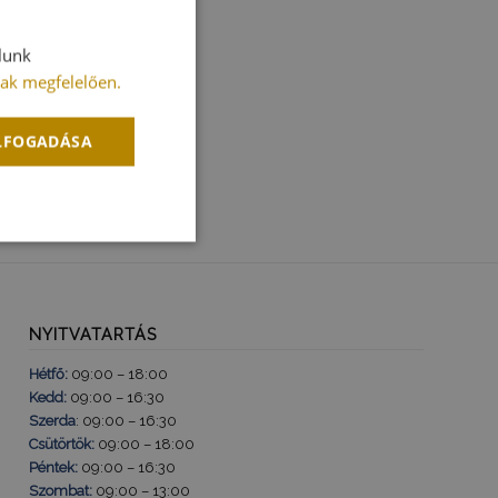
lunk
ak megfelelően.
ELFOGADÁSA
Besorolatlan
NYITVATARTÁS
Hétfő:
09:00 – 18:00
Kedd:
09:00 – 16:30
atlan
Szerda
: 09:00 – 16:30
Csütörtök:
09:00 – 18:00
jelentkezést és a
Péntek:
09:00 – 16:30
Szombat:
09:00 – 13:00