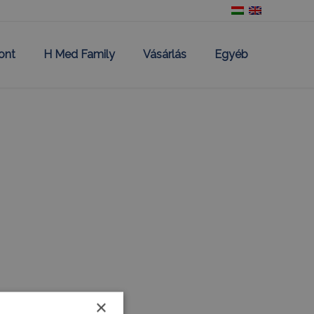
ont
H Med Family
Vásárlás
Egyéb
×