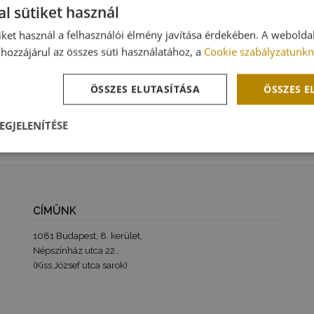
l sütiket használ
Hólyaggyulladás kezelése házilag: 12
iket használ a felhasználói élmény javítása érdekében. A webolda
tipp a gyors enyhülésért
hozzájárul az összes süti használatához, a
Cookie szabályzatunkn
2026-05-14
Hólyaggyulladás kezelése házilag: 12 tipp a gyors
ÖSSZES ELUTASÍTÁSA
ÖSSZES 
enyhülésért Sokan…
EGJELENÍTÉSE
l
Teljesítmény
Célzás
Funkcionalitás
CÍMÜNK
1081 Budapest, 8. kerület,
Népszínház utca 22.,
gedhetetlenül szükséges
Teljesítmény
Célzás
Funkcionalitás
Besorol
(Kiss József utca sarok)
szükséges sütik lehetővé teszik a webhely alapvető funkcióit, például a felhasználói be
ldal nem használható megfelelően az elengedhetetlenül szükséges sütik nélkül.