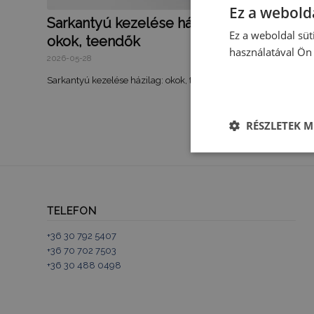
Ez a webolda
Sarkantyú kezelése házilag: tünetek,
Ez a weboldal süt
okok, teendők
használatával Ön 
2026-05-28
Sarkantyú kezelése házilag: okok, tünetek, első teendők…
RÉSZLETEK M
Elengedhetetlenü
szükséges
TELEFON
+36 30 792 5407
+36 70 702 7503
Elen
+36 30 488 0498
Az elengedhetetlenül 
fiókkezelést. A webo