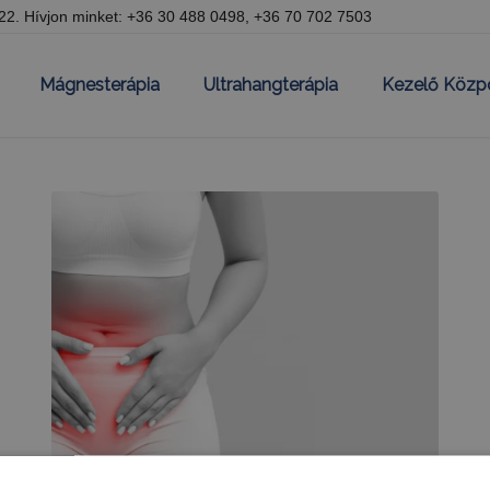
 22.
Hívjon minket:
+36 30 488 0498
,
+36 70 702 7503
Mágnesterápia
Ultrahangterápia
Kezelő Közp