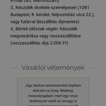
e-mail cím, telefonszám)
.humanmedical.eu
Universal A
hez - amel
3,
Készülék átvétele személyesen (1081
frissítés a
által legg
Budapest, 8. kerület, Népszínház utca 22.),
használt e
szolgáltatá
vagy futárral (kiszállítás díjmentes)
süti az egy
felhasznál
4,
Bérleti időszak végén: Készülék
megkülönb
szolgál,
megvásárlása vagy visszaszállítása
véletlensz
generált s
(visszaszállítás díja 2.000 Ft)
hozzárende
kliens azo
A webhely
oldalkérés
szerepel, é
webhely-e
jelentések 
Vásárlói vélemények
munkamene
kampányad
kiszámításá
_ga_V7N3D281ZW
.humanmedical.eu
1 év 1
Ezt a cooki
hónap
Google Ana
„Egy kedves ismerősömtől kaptam
használja 
munkamen
kölcsön az Easy Walking
állapotána
masszázsgépet, mert egy rossz
megőrzésé
testhelyzet miatt az amúgy is
Gtest
7 nap
Ezt a cooki
Gemius