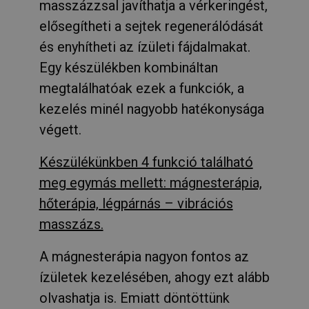
masszázzsal javíthatja a vérkeringést,
elősegítheti a sejtek regenerálódását
és enyhítheti az ízületi fájdalmakat.
Egy készülékben kombináltan
megtalálhatóak ezek a funkciók, a
kezelés minél nagyobb hatékonysága
végett.
Készülékünkben 4 funkció található
meg egymás mellett: mágnesterápia,
hőterápia, légpárnás – vibrációs
masszázs.
A mágnesterápia nagyon fontos az
ízületek kezelésében, ahogy ezt alább
olvashatja is. Emiatt döntöttünk