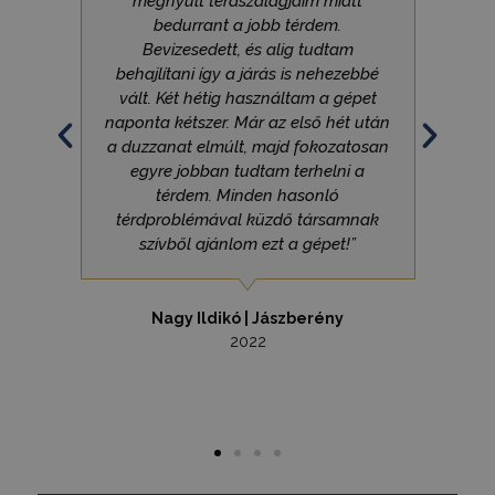
megnyúlt térdszalagjaim miatt
tesztelésér
.hit.gemius.pl
használják
bedurrant a jobb térdem.
weboldalo
látogatói
Bevizesedett, és alig tudtam
magatartás
behajlítani így a járás is nehezebbé
interakciór
vonatkozó
vált. Két hétig használtam a gépet
gyűjtésével
naponta kétszer. Már az első hét után
felhasznál
javításába
a duzzanat elmúlt, majd fokozatosan
megértésév
egyre jobban tudtam terhelni a
felhasznál
kapcsolód
térdem. Minden hasonló
különböző
weboldale
térdproblémával küzdő társamnak
tesztelési 
szívből ajánlom ezt a gépet!”
során.
Gdyn
1 év 1
Ezt a cooki
Gemius
hónap
használják
.hit.gemius.pl
felhasznál
Nagy Ildikó | Jászberény
látogatása
2022
kapcsolód
statisztika
gyűjtésére,
látogatáso
webhelyen 
átlagidő, é
oldalakat t
be. A cél 
tartalmána
felhasznál