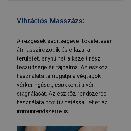
szükséges
Vibrációs Masszázs:
Funkcionalitás
Besorolatlan
A rezgések segítségével tökéletesen
átmasszírozódik és ellazul a
területet, enyhülhet a kezelt rész
feszültsége és fájdalma. Az eszköz
Elengedhetetlenül szükséges
Teljesítmény
Célzás
Funkcionalitás
Besorolatlan
használata támogatja a végtagok
vérkeringését, csökkenti a vér
Az elengedhetetlenül szükséges sütik lehetővé teszik
a webhely alapvető funkcióit, például a felhasználói
stagnálását. Az eszköz rendszeres
bejelentkezést és a fiókkezelést. A weboldal nem
használható megfelelően az elengedhetetlenül
használata pozitív hatással lehet az
szükséges sütik nélkül.
immunrendszerre is.
SZOLGÁLTATÓ
NÉV
LEJÁRAT
/
DOMAIN
_GRECAPTCHA
6 hónap
Google LLC
www.google.com