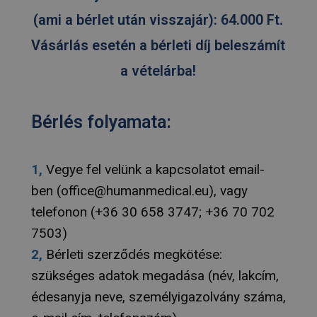
Google Ana
(ami a bérlet után visszajár): 64.000 Ft.
állított be,
néven talá
mintaelem
Vásárlás esetén a bérleti díj beleszámít
tartalmazz
fióknak va
webhelyne
a vételárba!
egyedi azo
számát, a
kapcsolódik
cookie vált
Bérlés folyamata:
amelyet ar
használnak
korlátozza
által a na
webhelyek
rögzített a
1,
Vegye fel velünk a kapcsolatot email-
mennyiség
ben (office@humanmedical.eu), vagy
_gid
1 nap
Ezt a sütit
Google LLC
Analytics ál
.tv2play.hu
telefonon (+36 30 658 3747; +36 70 702
Minden
meglátogat
7503)
egyedi érté
és frissít, é
2,
Bérleti szerződés megkötése:
oldalmegte
számlálásá
szükséges adatok megadása (név, lakcím,
nyomon kö
szolgál.
édesanyja neve, személyigazolvány száma,
_ga
1 év 1
Ez a cooki
Google LLC
hónap
társítva v