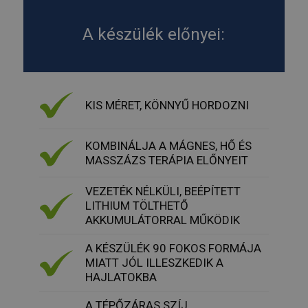
élményének
_gid
1 nap
Ezt a sütit
Google LLC
A készülék előnyei:
Analytics ál
.humanmedical.eu
Minden
meglátogat
egyedi érté
és frissít, é
oldalmegte
számlálásá
nyomon kö
KIS MÉRET, KÖNNYŰ HORDOZNI
szolgál.
_gat_UA-
.humanmedical.eu
60
Ez egy min
108285016-3
másodperc
süti, amely
KOMBINÁLJA A MÁGNES, HŐ ÉS
Google Ana
állított be,
MASSZÁZS TERÁPIA ELŐNYEIT
néven talá
mintaelem
tartalmazz
VEZETÉK NÉLKÜLI, BEÉPÍTETT
fióknak va
LITHIUM TÖLTHETŐ
webhelyne
egyedi azo
AKKUMULÁTORRAL MŰKÖDIK
számát, a
kapcsolódik
cookie vált
A KÉSZÜLÉK 90 FOKOS FORMÁJA
amelyet ar
MIATT JÓL ILLESZKEDIK A
használnak
korlátozza
HAJLATOKBA
által a na
webhelyek
rögzített a
A TÉPŐZÁRAS SZÍJ