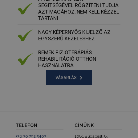
mennyiség
SEGÍTSÉGÉVEL RÖGZÍTENI TUDJA
_gat
59
Ez a cooki
Google LLC
AZT MAGÁHOZ, NEM KELL KÉZZEL
másodperc
társítva v
.tv2play.hu
TARTANI
Universal A
hez, a do
szerint a k
NAGY KÉPERNYŐS KIJELZŐ AZ
arányának
csökkentés
EGYSZERŰ KEZELÉSHEZ
használják 
korlátozva
adatgyűjté
REMEK FIZIOTERÁPIÁS
forgalmú
webhelyek
REHABILITÁCIÓ OTTHONI
HASZNÁLATRA
VÁSÁRLÁS
TELEFON
CÍMÜNK
+36 30 792 5407
1081 Budapest, 8.