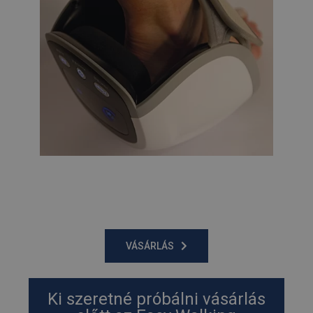
PHPSESSID
ülés
PHP.net
humanmedical.eu
CookieScriptConsent
3 hónap
CookieScript
.humanmedical.eu
VÁSÁRLÁS
Ki szeretné próbálni vásárlás