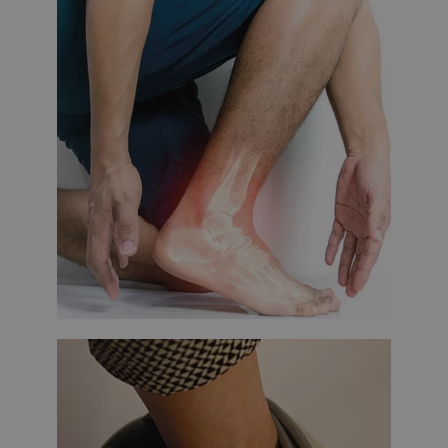
VISITOR_PRIVACY_METADATA
6 hónap
YouTube
.youtube.com
Google
Privacy Policy
receive-cookie-deprecation
.hit.gemius.pl
1 év 1
hónap