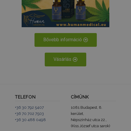
receive-cookie-deprecation
.hit.gemius.pl
1 év 1
hónap
Bővebb információ
Vásárlás
PHPSESSID
ülés
PHP.net
humanmedical.eu
TELEFON
CÍMÜNK
+36 30 792 5407
1081 Budapest, 8.
+36 70 702 7503
kerület,
+36 30 488 0498
Népszínház utca 22.,
(Kiss József utca sarok)