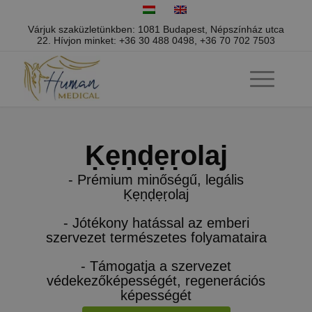
Várjuk szaküzletünkben: 1081 Budapest, Népszínház utca
22.
Hívjon minket:
+36 30 488 0498
,
+36 70 702 7503
Ḳẹṇḍẹṛolaj
- Prémium minőségű, legális
Ḳẹṇḍẹṛolaj
- Jótékony hatással az emberi
szervezet természetes folyamataira
- Támogatja a szervezet
védekezőképességét, regenerációs
képességét