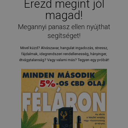
Érezd megint jól
Az elengedhetetlenül szükséges sütik lehetővé teszik
a webhely alapvető funkcióit, például a felhasználói
magad!
bejelentkezést és a fiókkezelést. A weboldal nem
használható megfelelően az elengedhetetlenül
szükséges sütik nélkül.
Megannyi panasz ellen nyújthat
SZOLGÁLTATÓ
segítséget!
NÉV
LEJÁRAT
/
DOMAIN
_GRECAPTCHA
6 hónap
Google LLC
Mivel küzd? Alvászavar, hangulat ingadozás, stressz,
www.google.com
fájdalmak, idegrendszeri rendellenesség, hányinger,
étvágytalanság? Vagy valami más? Tegyen egy próbát!
VISITOR_PRIVACY_METADATA
6 hónap
YouTube
.youtube.com
Google
Privacy Policy