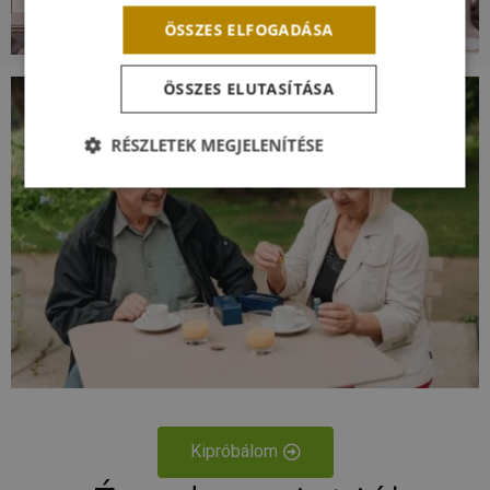
ÖSSZES ELFOGADÁSA
ÖSSZES ELUTASÍTÁSA
RÉSZLETEK MEGJELENÍTÉSE
Elengedhetetlenül
Teljesítmény
Célzás
szükséges
Funkcionalitás
Besorolatlan
Elengedhetetlenül szükséges
Teljesítmény
Kipróbálom
Célzás
Funkcionalitás
Besorolatlan