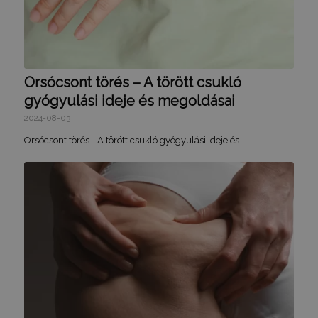
Orsócsont törés – A törött csukló
gyógyulási ideje és megoldásai
2024-08-03
Orsócsont törés - A törött csukló gyógyulási ideje és…