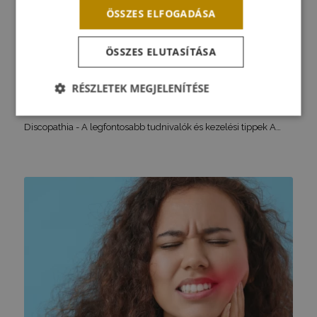
ÖSSZES ELFOGADÁSA
ÖSSZES ELUTASÍTÁSA
Discopathia – A legfontosabb tudnivalók
és kezelési tippek
RÉSZLETEK MEGJELENÍTÉSE
2024-06-05
Elengedhetetlenül
Teljesítmény
Célzás
szükséges
Discopathia - A legfontosabb tudnivalók és kezelési tippek A…
Funkcionalitás
Besorolatlan
Elengedhetetlenül szükséges
Teljesítmény
Célzás
Funkcionalitás
Besorolatlan