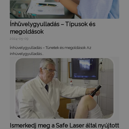
receive-cookie-deprecation
.hit.gemius.pl
1 év 1
hónap
Ínhüvelygyulladás – Típusok és
megoldások
2024-05-09
Ínhüvelygyulladás – Tünetek és megoldások Az
ínhüvelygyulladás…
PHPSESSID
ülés
PHP.net
humanmedical.eu
Ismerkedj meg a Safe Laser által nyújtott