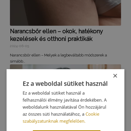
Narancsbőr ellen – okok, hatékony
kezelések és otthoni praktikák
2024-06-05
Narancsbőr ellen – Melyek a legbeváltabb módszerek a
simább…
×
Ez a weboldal sütiket használ
Ez a weboldal sütiket használ a
felhasználói élmény javítása érdekében. A
weboldalunk használatával Ön hozzájárul
az összes süti használatához, a
Cookie
szabályzatunknak megfelelően.