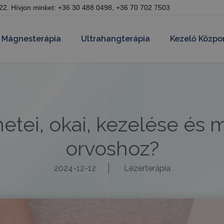
 22.
Hívjon minket:
+36 30 488 0498
,
+36 70 702 7503
Mágnesterápia
Ultrahangterápia
Kezelő Közpo
tei, okai, kezelése és m
orvoshoz?
2024-12-12
Lézerterápia