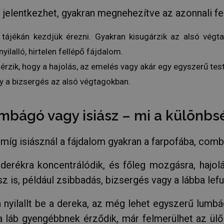
_METADATA
6 hónap
Ezt a cookie-t a felhasználó beleegyez
YouTube
jelentkezhet, gyakran megnehezítve az azonnali fe
magánéleti döntéseinek tárolására hasz
.youtube.com
való interakciójukhoz. Feljegyzi a láto
különböző adatvédelmi politikák és be
tájékán kezdjük érezni. Gyakran kisugárzik az alsó végt
tekintetében, biztosítva, hogy prefere
üléseken tartják tiszteletben.
ilalló, hirtelen fellépő fájdalom.
recation
.hit.gemius.pl
1 év 1
Ezt a cookie-t arra használják, hogy je
Google Privacy Policy
 érzik, hogy a hajolás, az emelés vagy akár egy egyszerű te
hónap
tulajdonosának a rendszer által kapott
levonását, biztosítva a webes szabván
jogszabályok kidolgozásával való megf
y a bizsergés az alsó végtagokban.
alkalmazkodóképességet.
ülés
Az alkalmazások által a PHP nyelvén lé
PHP.net
egy általános célú azonosító, amelyet 
humanmedical.eu
mbágó vagy isiász – mi a különbs
munkamenet változók fenntartására h
általában egy véletlenszerűen generált
felhasználásának módja a webhelyre je
példa arra, hogy a felhasználó az olda
míg isiásznál a fájdalom gyakran a farpofába, combb
bejelentkezett állapotot tart fenn.
nt
3 hónap
Ezt a cookie-t a Cookie-Script.com szol
CookieScript
rékra koncentrálódik, és főleg mozgásra, hajolásr
látogatói cookie-k beleegyezési beállí
.humanmedical.eu
emlékezésére. Szükséges, hogy a Cook
z is, például zsibbadás, bizsergés vagy a lábba lef
cookie banner megfelelően működjön
nyilallt be a dereka, az még lehet egyszerű lumbá
SZOLGÁLTATÓ
/
DOMAIN
LEJÁRAT
 a láb gyengébbnek érződik, már felmerülhet az ülő
SZOLGÁLTATÓ
LEJÁRAT
LEÍRÁS