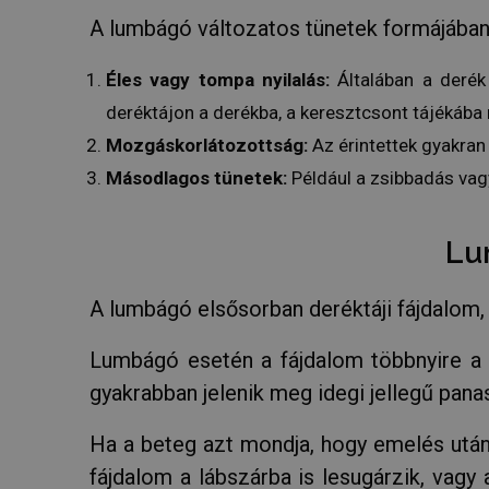
VISITOR_PRIVACY
A lumbágó változatos tünetek formájában 
Éles vagy tompa nyilalás:
Általában a derék 
deréktájon a derékba, a keresztcsont tájékába ny
receive-cookie-dep
Mozgáskorlátozottság:
Az érintettek gyakran
Másodlagos tünetek:
Például a zsibbadás vag
PHPSESSID
Lu
A lumbágó elsősorban deréktáji fájdalom, 
CookieScriptConse
Lumbágó esetén a fájdalom többnyire a de
gyakrabban jelenik meg idegi jellegű panas
Ha a beteg azt mondja, hogy emelés után 
NÉV
fájdalom a lábszárba is lesugárzik, vagy
NÉV