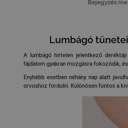
Bejegyzés me
Lumbágó tünetei 
A lumbágó hirtelen jelentkező deréktáji
fájdalom gyakran mozgásra fokozódik, és
Enyhébb esetben néhány nap alatt javulh
orvoshoz fordulni. Különösen fontos a kivi