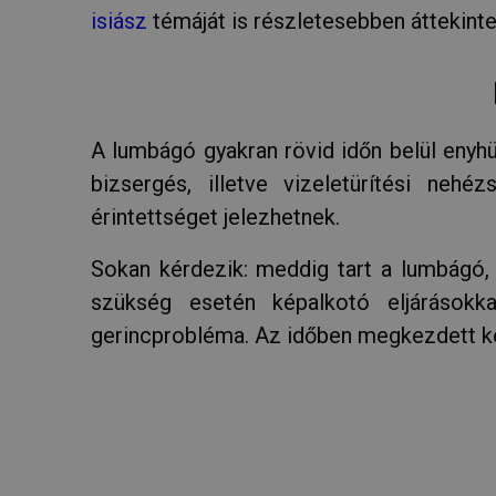
_hjSession_2847769
NÉV
isiász
témáját is részletesebben áttekinte
_hjSessionUser_28
_ga_EREH13MGXY
test_cookie
Gdynp
IDE
A lumbágó gyakran rövid időn belül enyhül
_ga
bizsergés, illetve vizeletürítési neh
YSC
érintettséget jelezhetnek.
_fbp
Sokan kérdezik: meddig tart a lumbágó,
_gat_UA-
szükség esetén képalkotó eljárásokk
108285016-2
VISITOR_INFO1_LIV
gerincprobléma. Az időben megkezdett k
_ga_Y9P33LQ9HS
_ga_3CV5PN4NVT
_gat_UA-