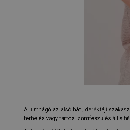
A lumbágó az alsó háti, deréktáji szakasz
terhelés vagy tartós izomfeszülés áll a 