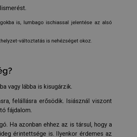
ésének és
lismerést.
nálják az oldallal
gató beleegyezését a
állítások
agokba is, lumbago ischiassal jelentése
az alsó
nciáikat a jövőbeni
lezzék a weboldal
sthelyzet-változtatás is nehézséget okoz.
 cookie-k
yok és a magánélet
elelést és
trehozott cookie. Ez
a felhasználói
ég?
asználnak. Ez
 szám,
llemző lehet, de jó
lak között
a vagy lábba is kisugárzik.
gáltatás használja a
a, felállásra erősödik. Isiásznál viszont
tásainak
ie-Script.com
utó fájdalom.
.
gó. Ha azonban ehhez az is társul, hogy a
LEÍRÁS
ideg érintettsége is. Ilyenkor érdemes az