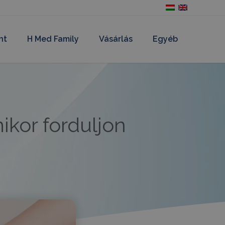
nt
H Med Family
Vásárlás
Egyéb
ikor forduljon