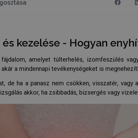
gosztása
és kezelése - Hogyan enyhí
 fájdalom, amelyet túlterhelés, izomfeszülés vag
 akár a mindennapi tevékenységeket is megnehezíth
at, de ha a panasz nem csökken, visszatér, vagy a
zsgálás akkor, ha zsibbadás, bizsergés vagy vizelet