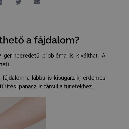
thető a fájdalom?
y gerinceredetű probléma is kiválthat. A
eti.
 fájdalom a lábba is kisugárzik, érdemes
ürítési panasz is társul a tünetekhez.