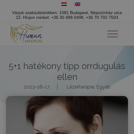
Várjuk szaküzletünkben: 1081 Budapest, Népszínház utca
22.
Hívjon minket:
+36 30 488 0498
,
+36 70 702 7503
5+1 hatékony tipp orrdugulás
ellen
2023-08-17
Lézerterápia
,
Egyéb