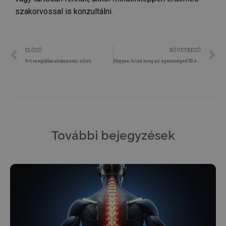
szakorvossal is konzultálni.
Google
Privacy Policy
ELŐZŐ
KÖVETKEZŐ
9+1 megoldás alvászavar ellen
Hogyan őrizd meg az egészséged 50 év felett?
receive-cookie-deprecation
.hit.gemius.pl
1 év 1
hónap
További bejegyzések
PHPSESSID
ülés
PHP.net
humanmedical.eu