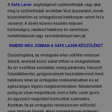
A
Safe Laser
segítségével csökkenthetjük vagy akár
meg is szűntethetjük orrunkban lévő duzzanatot, ennek
Elengedhetetlenül szükséges
Teljesítmény
köszönhetően az orrdugulással hatékonyan veheti fel a
Célzás
Funkcionalitás
Besorolatlan
versenyt. A direkt lézeres kezelés teljesen
Az elengedhetetlenül szükséges sütik lehetővé teszik
biztonságos, ráadásul hatékony és semmilyen
a webhely alapvető funkcióit, például a felhasználói
mellékhatással vagy szövődménnyel nem jár.
bejelentkezést és a fiókkezelést. A weboldal nem
használható megfelelően az elengedhetetlenül
szükséges sütik nélkül.
ISMERD MEG JOBBAN A SAFE LASER KÉSZÜLÉKET
SZOLGÁLTATÓ
NÉV
LEJÁRAT
Összefoglalva, az orrdugulás ellen sokféle módszer
/
DOMAIN
létezik, amelyek közül sokat otthon is elvégezhetünk.
_GRECAPTCHA
6 hónap
Google LLC
www.google.com
Az orr tisztítása sóoldattal, meleg párakötés, fokozott
folyadékbevitel, gyógynövények használata mind-mind
hatékony lehet az orrdugulás csökkentésében és az
egészséges légzés megteremtésében. Mindemellett
VISITOR_PRIVACY_METADATA
6 hónap
YouTube
.youtube.com
pedig az olyan megoldások, mint a Safe Laser gyors
és egyszerű megoldást biztosíthat számunkra.
Azonban, ha az orrdugulás rendszeresen előfordul
vagy tartósan fennáll, akkor mindenképpen érdemes