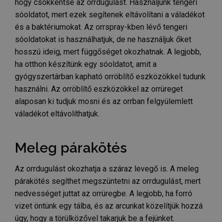
hogy csökkentse az orrdugulást. Használjunk tengeri
sóoldatot, mert ezek segítenek eltávolítani a váladékot
és a baktériumokat. Az orrspray-kben lévő tengeri
sóoldatokat is használhatjuk, de ne használjuk őket
hosszú ideig, mert függőséget okozhatnak. A legjobb,
ha otthon készítünk egy sóoldatot, amit a
gyógyszertárban kapható orröblítő eszközökkel tudunk
használni. Az orröblítő eszközökkel az orrüreget
alaposan ki tudjuk mosni és az orrban felgyülemlett
váladékot eltávolíthatjuk.
Meleg párakötés
Az orrdugulást okozhatja a száraz levegő is. A meleg
párakötés segíthet megszüntetni az orrdugulást, mert
nedvességet juttat az orrüregbe. A legjobb, ha forró
vizet öntünk egy tálba, és az arcunkat közelítjük hozzá
úgy, hogy a törülközővel takarjuk be a fejünket.