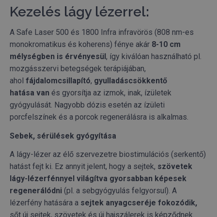
Funkcionalitás
Besorolatlan
Kezelés lágy lézerrel:
A Safe Laser 500 és 1800 Infra infravörös (808 nm-es
monokromatikus és koherens) fénye akár
8-10 cm
mélységben is érvényesül
, így kiválóan használható pl.
Elengedhetetlenül szükséges
Teljesítmény
mozgásszervi betegségek terápiájában,
ahol
fájdalomcsillapító
,
gyulladáscsökkentő
Célzás
Funkcionalitás
Besorolatlan
hatása van
és gyorsítja az izmok, inak, ízületek
Az elengedhetetlenül szükséges sütik lehetővé teszik
gyógyulását. Nagyobb dózis esetén az ízületi
a webhely alapvető funkcióit, például a felhasználói
bejelentkezést és a fiókkezelést. A weboldal nem
porcfelszínek és a porcok regenerálásra is alkalmas.
használható megfelelően az elengedhetetlenül
szükséges sütik nélkül.
Sebek, sérülések gyógyítása
SZOLGÁLTATÓ
NÉV
LEJÁRAT
/
DOMAIN
A lágy-lézer az élő szervezetre biostimulációs (serkentő)
hatást fejt ki. Ez annyit jelent, hogy a sejtek,
szövetek
_GRECAPTCHA
6 hónap
Google LLC
www.google.com
lágy-lézerfénnyel világítva gyorsabban képesek
regenerálódni
(pl. a sebgyógyulás felgyorsul). A
lézerfény hatására a
sejtek anyagcseréje fokozódik,
sőt új sejtek, szövetek és új hajszálerek is képződnek.
VISITOR_PRIVACY_METADATA
6 hónap
YouTube