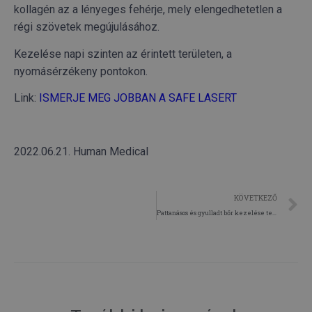
kollagén az a lényeges fehérje, mely elengedhetetlen a
régi szövetek megújulásához.
Kezelése napi szinten az érintett területen, a
nyomásérzékeny pontokon.
Link:
ISMERJE MEG JOBBAN A SAFE LASERT
CookieScriptConsent
3 hónap
CookieScript
2022.06.21. Human Medical
.humanmedical.eu
KÖVETKEZŐ
Pattanásos és gyulladt bőr kezelése természetes módon
SZOLGÁLTATÓ
NÉV
LEJÁRAT
LEÍ
/
DOMAIN
SZOLGÁLTATÓ