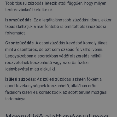
Több típusú zúzódás létezik attól függően, hogy milyen
testrészünknél keletkezik.
Izomzúzódás
: Ez a legáltalánosabb zúzódási típus, ekkor
tapasztalhatjuk a már fentebb is említett elszíneződési
folyamatot.
Csontzúzódás
: A csontzúzódás kevésbé komoly tünet,
mint a csonttörés, de ezt sem szabad félvállról venni.
Leggyakrabban a sportokban védőfelszerelés nélküli
részvételnek köszönhető vagy az erős fizikai
igénybevétel miatt alakul ki.
Ízületi zúzódás
: Az ízületi zúzódás szintén főként a
sport tevékenységnek köszönhető, általában erős
fájdalom kíséri és korlátozódik az adott terület mozgási
tartománya.
Mennyi idő alatt gyógyul meg