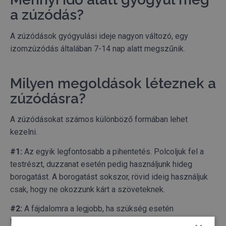
a zúzódás?
A zúzódások gyógyulási ideje nagyon változó, egy
izomzúzódás általában 7-14 nap alatt megszűnik.
Milyen megoldások léteznek a
zúzódásra?
A zúzódásokat számos különböző formában lehet
kezelni.
#1:
Az egyik legfontosabb a pihentetés. Polcoljuk fel a
testrészt, duzzanat esetén pedig használjunk hideg
borogatást. A borogatást sokszor, rövid ideig használjuk
csak, hogy ne okozzunk kárt a szöveteknek.
#2:
A fájdalomra a legjobb, ha szükség esetén
fájdalomcsillapítót használunk.