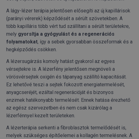
.youtube.com
A lágy-lézer terápia jelentősen elősegíti az új kapillárisok
(parányi vérerek) képződését a sérült szövetekben. A
több kapilláris több vért tud szállítani a sérült területekre,
mely
gyorsítja a gyógyulást és a regenerációs
folyamatokat
, így a sebek gyorsabban összeforrnak és a
Google
hegképződés csökken.
Privacy Policy
A lézersugárzás komoly hatást gyakorol az egyes
receive-cookie-deprecation
.hit.gemius.pl
1 év 1
vérsejtekre is. A lézerfény jelentősen megnöveli a
hónap
vörösvérsejtek oxigén és tápanyag szállító kapacitását.
Ez lehetővé teszi a sejtek fokozott energiatermelését,
anyagcseréjét, ezáltal regenerációját és bizonyos
enzimek hatékonyabb termelését. Ennek hatása érezhető
az egész szervezetben és nem csak kizárólag a
lézerfénnyel kezelt területeken.
PHPSESSID
ülés
PHP.net
A lézerterápia serkenti a fibroblasztok termelődését is,
humanmedical.eu
melyek szükséges építőelemei a kollagén termelésnek. A