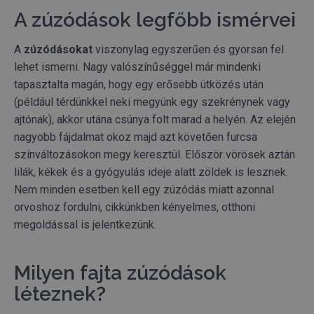
A zúzódások legfőbb ismérvei
A
zúzódásokat
viszonylag egyszerűen és gyorsan fel
lehet ismerni. Nagy valószínűséggel már mindenki
tapasztalta magán, hogy egy erősebb ütközés után
(például térdünkkel neki megyünk egy szekrénynek vagy
ajtónak), akkor utána csúnya folt marad a helyén. Az elején
nagyobb fájdalmat okoz majd azt követően furcsa
színváltozásokon megy keresztül. Először vörösek aztán
lilák, kékek és a gyógyulás ideje alatt zöldek is lesznek.
Nem minden esetben kell egy zúzódás miatt azonnal
orvoshoz fordulni, cikkünkben kényelmes, otthoni
megoldással is jelentkezünk.
Milyen fajta zúzódások
léteznek?