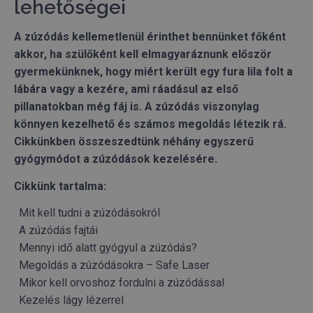
lehetőségei
A zúzódás kellemetlenül érinthet bennünket főként
akkor, ha szülőként kell elmagyaráznunk először
gyermekünknek, hogy miért került egy fura lila folt a
lábára vagy a kezére, ami ráadásul az első
pillanatokban még fáj is. A zúzódás viszonylag
könnyen kezelhető és számos megoldás létezik rá.
Cikkünkben összeszedtünk néhány egyszerű
gyógymódot a zúzódások kezelésére.
Cikkünk tartalma:
Mit kell tudni a zúzódásokról
A zúzódás fajtái
Mennyi idő alatt gyógyul a zúzódás?
Megoldás a zúzódásokra – Safe Laser
Mikor kell orvoshoz fordulni a zúzódással
Kezelés lágy lézerrel