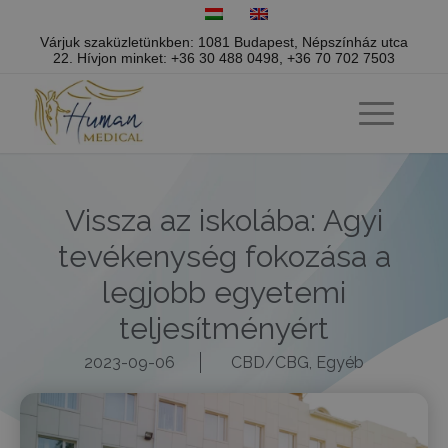
Várjuk szaküzletünkben: 1081 Budapest, Népszínház utca
22.
Hívjon minket:
+36 30 488 0498
,
+36 70 702 7503
Vissza az iskolába: Agyi
tevékenység fokozása a
legjobb egyetemi
teljesítményért
2023-09-06
CBD/CBG
,
Egyéb