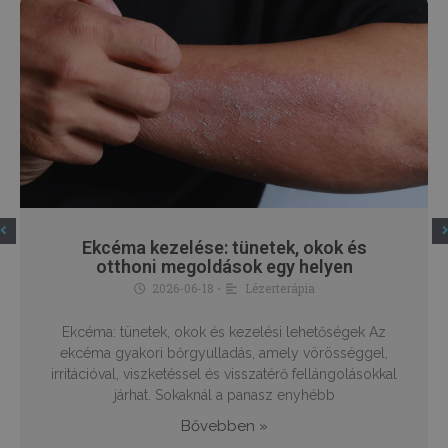
PHPSESSID
ülés
PHP.net
humanmedical.eu
Ekcéma kezelése: tünetek, okok és
otthoni megoldások egy helyen
2026-06-18
Lézerterápia
•
Ekcéma: tünetek, okok és kezelési lehetőségek Az
ekcéma gyakori bőrgyulladás, amely vörösséggel,
irritációval, viszketéssel és visszatérő fellángolásokkal
járhat. Sokaknál a panasz enyhébb
CookieScriptConsent
3 hónap
CookieScript
.humanmedical.eu
Bővebben »