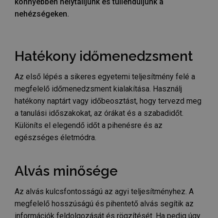
könnyebben helytálljunk és túllendüljünk a
nehézségeken.
Hatékony időmenedzsment
Az első lépés a sikeres egyetemi teljesítmény felé a
megfelelő időmenedzsment kialakítása. Használj
hatékony naptárt vagy időbeosztást, hogy tervezd meg
a tanulási időszakokat, az órákat és a szabadidőt.
Különíts el elegendő időt a pihenésre és az
egészséges életmódra.
Alvás minősége
Az alvás kulcsfontosságú az agyi teljesítményhez. A
megfelelő hosszúságú és pihentető alvás segítik az
információk feldolgozását és rögzítését. Ha pedig úgy