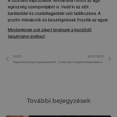
A szociális kapcsolatok fenntartása fontos az agyi
szükséges sütik nélkül.
egészség szempontjából is. Vedd ki az időt
SZOLGÁLTATÓ
NÉV
LEJÁRAT
barátaiddal és családtagjaiddal való találkozásra. A
/
DOMAIN
pozitív interakciók és beszélgetések frissítik az agyat.
_GRECAPTCHA
6 hónap
Google LLC
www.google.com
Mindenkinek sok sikert kívánunk a kezdődő
tanulmányi évéhez!
VISITOR_PRIVACY_METADATA
6 hónap
YouTube
.youtube.com
ELŐZŐ
KÖVETKEZŐ
Hogyan őrizd meg az egészséged 50 év felett?
A Safe Laser 3 legjobb felhasználási területe
Google
Privacy Policy
További bejegyzések
receive-cookie-deprecation
.hit.gemius.pl
1 év 1
hónap