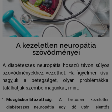
által a na
webhelyek
rögzített a
mennyiség
_gid
1 nap
Ezt a sütit
Google LLC
Analytics ál
.tv2play.hu
Minden
meglátogat
egyedi érté
és frissít, é
oldalmegte
A kezeletlen neuropátia
számlálásá
nyomon kö
szövődményei
szolgál.
_ga
1 év 1
Ez a cooki
Google LLC
hónap
társítva v
.humanmedical.eu
A diabéteszes neuropátia hosszú távon súlyos
Universal A
hez - amel
frissítés a
szövődményekhez vezethet. Ha figyelmen kívül
által legg
használt e
hagyjuk a betegséget, olyan problémákkal
szolgáltatá
süti az egy
találhatjuk szembe magunkat, mint:
felhasznál
megkülönb
szolgál,
Mozgáskorlátozottság:
A tartósan kezeletlen
véletlensz
generált s
diabéteszes neuropátia egy idő után jelentős
hozzárende
kliens azo