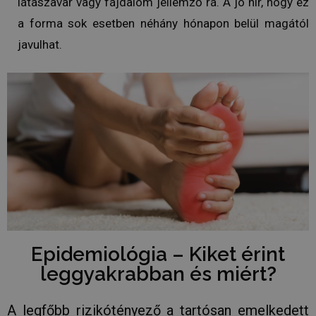
látászavar vagy fájdalom jellemző rá. A jó hír, hogy ez
a forma sok esetben néhány hónapon belül magától
javulhat.
Epidemiológia – Kiket érint
leggyakrabban és miért?
A legfőbb rizikótényező a tartósan emelkedett