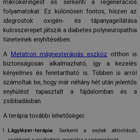
tulajdon
mikrokeringést és serkenti a regenerációs
van) ann
Gdynp
1 év 1
Ezt a cooki
Gemius
megállapí
folyamatokat. Ez különösen fontos, hiszen az
hónap
felhasznál
.hit.gemius.pl
hogy a w
magatartás
látogató
idegrostok oxigén- és tápanyagellátása
preferenci
böngésző
vonatkozó
támogatj
kulcsszerepet játszik a diabetes polyneuropathia
információ
sütiket.
gyűjtésére
tüneteinek enyhítésében.
használják.
IDE
1 év
Ezt a coo
Google LLC
információ
Doublecl
.doubleclick.net
weboldal
állítja be
teljesítmé
A
Metatron mágnesterápiás eszköz
otthon is
informác
optimalizá
szolgáltat
használják,
hogy a
biztonságosan alkalmazható, így a kezelés
hirdetési 
végfelha
relevánsab
hogyan h
kényelmes és fenntartható is. Többen is arról
a felhaszn
a webolda
számára.
minden 
számoltak be, hogy már néhány hét után jelentős
reklámról
_ga
1 év 1
Ez a cooki
Google LLC
amelyet 
enyhülést tapasztalt a fájdalomban és a
hónap
társítva v
.tv2play.hu
végfelha
Universal A
láthatott
zsibbadásban.
hez - amel
meglátog
frissítés a
említett
által legg
weboldal
használt e
A terápia további lehetőségei:
szolgáltatá
YSC
ülés
Ezt a süti
Google LLC
süti az egy
YouTube á
.youtube.com
felhasznál
be a beá
Lágylézer-terápia
:
Serkenti a sejtek aktivitását,
megkülönb
videók
szolgál,
megtekin
csökkenti a gyulladást, gyorsítja a regenerációt.