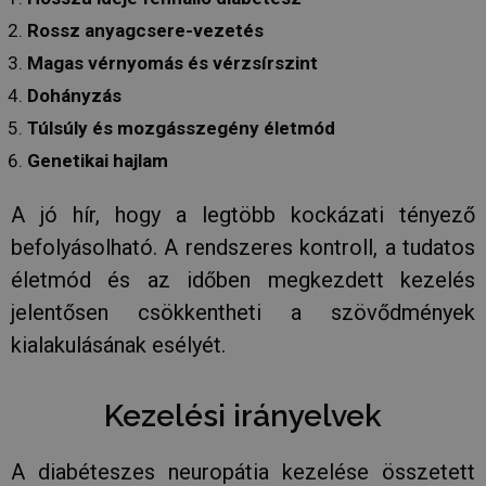
Elengedhetetlenül szükséges
Teljesítmény
Rossz anyagcsere-vezetés
Célzás
Funkcionalitás
Besorolatlan
Magas vérnyomás és vérzsírszint
Dohányzás
Az elengedhetetlenül szükséges sütik lehetővé teszik
a webhely alapvető funkcióit, például a felhasználói
Túlsúly és mozgásszegény életmód
bejelentkezést és a fiókkezelést. A weboldal nem
használható megfelelően az elengedhetetlenül
Genetikai hajlam
szükséges sütik nélkül.
SZOLGÁLTATÓ
NÉV
LEJÁRAT
A jó hír, hogy a legtöbb kockázati tényező
/
DOMAIN
befolyásolható. A rendszeres kontroll, a tudatos
_GRECAPTCHA
6 hónap
Google LLC
www.google.com
életmód és az időben megkezdett kezelés
jelentősen csökkentheti a szövődmények
kialakulásának esélyét.
VISITOR_PRIVACY_METADATA
6 hónap
YouTube
.youtube.com
Kezelési irányelvek
A diabéteszes neuropátia kezelése összetett