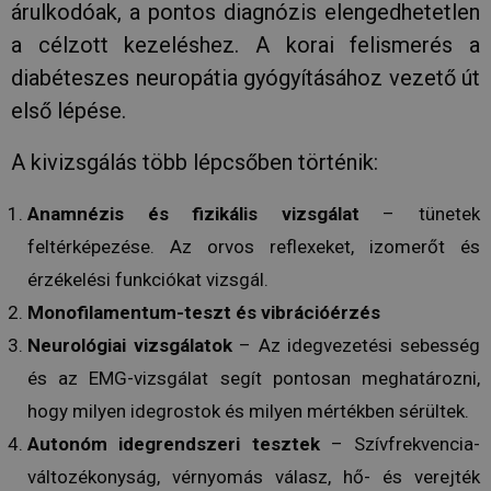
árulkodóak, a pontos diagnózis elengedhetetlen
a célzott kezeléshez. A korai felismerés a
diabéteszes neuropátia gyógyításához vezető út
első lépése.
A kivizsgálás több lépcsőben történik:
Anamnézis és fizikális vizsgálat
– tünetek
feltérképezése. Az orvos reflexeket, izomerőt és
érzékelési funkciókat vizsgál.
Monofilamentum-teszt és vibrációérzés
Neurológiai vizsgálatok
– Az idegvezetési sebesség
és az EMG-vizsgálat segít pontosan meghatározni,
hogy milyen idegrostok és milyen mértékben sérültek.
Autonóm idegrendszeri tesztek
– Szívfrekvencia-
változékonyság, vérnyomás válasz, hő- és verejték