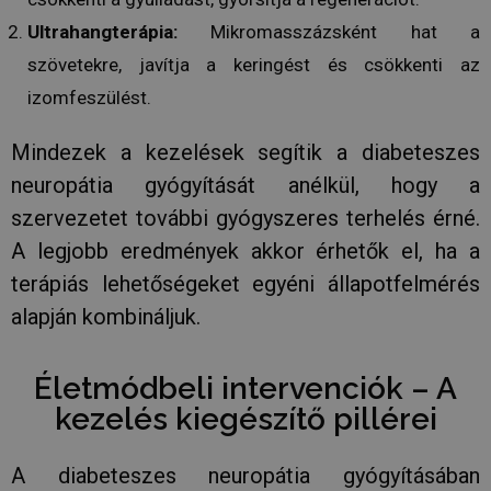
véletlensz
nyomon
generált s
követésé
Ultrahangterápia:
Mikromasszázsként hat a
hozzárende
kliens azo
_fbp
3 hónap
A Facebo
Meta Platform
A webhely
szövetekre, javítja a keringést és csökkenti az
sor olya
Inc.
oldalkérés
reklámte
.humanmedical.eu
szerepel, é
izomfeszülést.
szállításá
webhely-e
használja
jelentések 
például 
munkamene
idejű ajá
Mindezek a kezelések segítik a diabeteszes
kampányad
harmadik
kiszámításá
hirdetőit
neuropátia gyógyítását anélkül, hogy a
_gat_UA-
.humanmedical.eu
60
Ez egy min
VISITOR_INFO1_LIVE
6 hónap
Ezt a coo
Google LLC
szervezetet további gyógyszeres terhelés érné.
108285016-2
másodperc
süti, amely
Youtube á
.youtube.com
Google Ana
be, hogy
A legjobb eredmények akkor érhetők el, ha a
állított be,
nyomon 
néven talá
a webhe
mintaelem
terápiás lehetőségeket egyéni állapotfelmérés
ágyazott
tartalmazz
Youtube-
fióknak va
felhaszná
alapján kombináljuk.
webhelyne
preferenc
egyedi azo
is
számát, a
meghatár
kapcsolódik
hogy a w
Életmódbeli intervenciók – A
cookie vált
látogatój
amelyet ar
használja
kezelés kiegészítő pillérei
használnak
Youtube 
korlátozza
új vagy r
által a na
verzióját.
webhelyek
A diabeteszes neuropátia gyógyításában
rögzített a