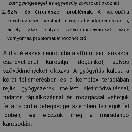
A webhely
izomgyengeséget és egyensúly zavarokat okozhat.
oldalkérés
szerepel, é
Szív- és érrendszeri problémák:
A neuropátia
webhely-e
jelentések 
következtében sérülhet a vegetatív idegrendszer is,
munkamene
kampányad
amely akár súlyos szívritmuszavarokat vagy
kiszámításá
vérnyomás problémákat idézhet elő.
_ga_V7N3D281ZW
.humanmedical.eu
1 év 1
Ezt a cooki
hónap
Google Ana
használja 
munkamen
A diabéteszes neuropátia alattomosan, sokszor
állapotána
megőrzésé
észrevétlenül károsítja idegeinket, súlyos
Gtest
7 nap
Ezt a cooki
Gemius
szövődményeket okozva. A gyógyítás kulcsa a
tesztelésér
.hit.gemius.pl
használják
korai felismerésben és a komplex terápiában
weboldalo
látogatói
rejlik: gyógyszerek mellett életmódváltással,
magatartás
interakciór
tudatos táplálkozással és mozgással vehetjük
vonatkozó
gyűjtésével
fel a harcot a betegséggel szemben. Ismerjük fel
felhasznál
javításába
időben, és előzzük meg a maradandó
megértésév
felhasznál
kapcsolód
károsodást!
különböző
weboldale