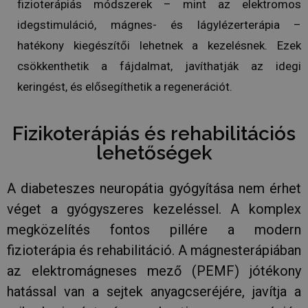
fizioterápiás módszerek – mint az elektromos
idegstimuláció, mágnes- és lágylézerterápia –
hatékony kiegészítői lehetnek a kezelésnek. Ezek
CookieScriptConsent
3 hónap
csökkenthetik a fájdalmat, javíthatják az idegi
CookieScript
.humanmedical.eu
keringést, és elősegíthetik a regenerációt.
Fizikoterápiás és rehabilitációs
lehetőségek
A diabeteszes neuropátia gyógyítása nem érhet
SZOLGÁLTATÓ
véget a gyógyszeres kezeléssel. A komplex
NÉV
LEJÁRAT
LEÍ
/
DOMAIN
megközelítés fontos pillére a modern
SZOLGÁLTATÓ
NÉV
LEJÁRAT
LEÍRÁS
_hjSession_2847769
.humanmedical.eu
30 perc
/
DOMAIN
SZOLGÁLTATÓ
NÉV
LEJÁRAT
LEÍRÁS
fizioterápia és rehabilitáció. A mágnesterápiában
/
DOMAIN
_hjSessionUser_2847769
.humanmedical.eu
1 év
_ga_EREH13MGXY
.humanmedical.eu
1 év 1
Ezt a cooki
az elektromágneses mező (PEMF) jótékony
hónap
Google Ana
test_cookie
15 perc
Ezt a coo
Google LLC
használja 
DoubleCl
.doubleclick.net
munkamen
hatással van a sejtek anyagcseréjére, javítja a
állítja be
állapotána
Google
megőrzésé