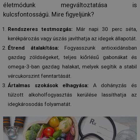
mennyiség
életmódunk megváltoztatása is
_ga_Y9P33LQ9HS
.humanmedical.eu
1 év 1
Ezt a cooki
kulcsfontosságú. Mire figyeljünk?
hónap
Google Ana
használja 
munkamen
állapotána
Rendszeres testmozgás:
Már napi 30 perc séta,
megőrzésé
kerékpározás vagy úszás javíthatja az idegek állapotát.
_ga_3CV5PN4NVT
.humanmedical.eu
1 év 1
Ezt a cooki
hónap
Google Ana
Étrend átalakítása:
Fogyasszunk antioxidánsban
használja 
munkamen
gazdag zöldségeket, teljes kiőrlésű gabonákat és
állapotána
megőrzésé
omega-3-ban gazdag halakat, melyek segítik a stabil
_gat_UA-
.humanmedical.eu
60
Ez egy min
vércukorszint fenntartását.
108285016-1
másodperc
süti, amely
Google Ana
állított be,
Ártalmas szokások elhagyása:
A dohányzás és
néven talá
mintaelem
túlzott alkoholfogyasztás kerülése lassíthatja az
tartalmazz
fióknak va
idegkárosodás folyamatát.
webhelyne
egyedi azo
számát, a
kapcsolódik
cookie vált
amelyet ar
használnak
korlátozza