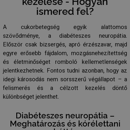
kezelése - Hogyan
ismered fel?
A cukorbetegség egyik alattomos
szövődménye, a diabéteszes neuropátia.
Először csak bizsergés, apró érzészavar, majd
egyre erősebb fájdalom, mozgásnehezítettség
és életminőséget romboló kellemetlenségek
jelentkezhetnek. Fontos tudni azonban, hogy az
idegi károsodás nem sorsszerű végállapot – a
felismerés és a célzott kezelés döntő
különbséget jelenthet.
Diabéteszes neuropátia –
Meghatározás és kórélettani