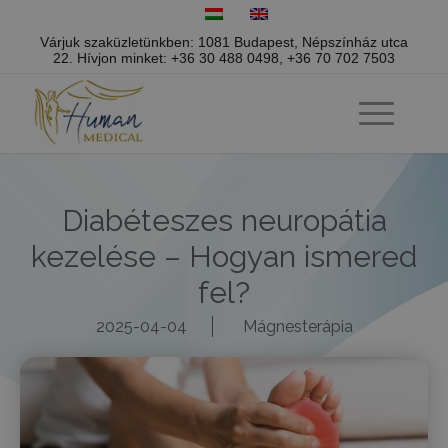
Várjuk szaküzletünkben: 1081 Budapest, Népszínház utca
22.
Hívjon minket:
+36 30 488 0498
,
+36 70 702 7503
Diabéteszes neuropátia
kezelése – Hogyan ismered
fel?
2025-04-04
Mágnesterápia