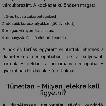
vércukorszint. A kockázat különösen magas:
2-es típusú cukorbetegeknél
idősebb korosztályokban (50 év felett)
magas vérnyomás, elhízás,
dohányzás és ülő életmód esetén.
A nők és férfiak egyaránt érintettek lehetnek a
diabéteszes neuropátiában, de a súlyosabb
formák – például a proximális neuropátia –
gyakrabban fordulnak elő férfiaknál.
Tünettan – Milyen jelekre kell
figyelni?
A diabéteszes neuropátia ritkán kezdődik