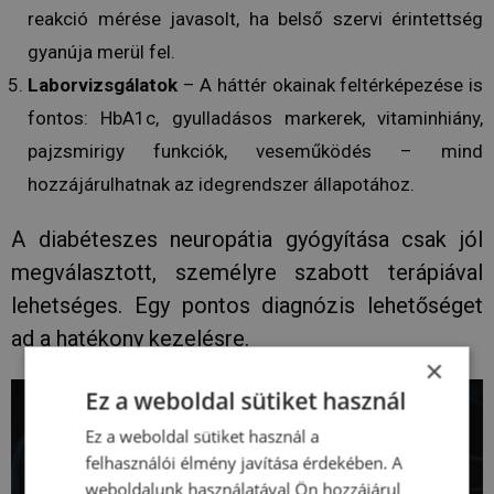
reakció mérése javasolt, ha belső szervi érintettség
gyanúja merül fel.
Laborvizsgálatok
– A háttér okainak feltérképezése is
fontos: HbA1c, gyulladásos markerek, vitaminhiány,
pajzsmirigy funkciók, veseműködés – mind
hozzájárulhatnak az idegrendszer állapotához.
A diabéteszes neuropátia gyógyítása csak jól
megválasztott, személyre szabott terápiával
lehetséges. Egy pontos diagnózis lehetőséget
ad a hatékony kezelésre.
×
Ez a weboldal sütiket használ
Ez a weboldal sütiket használ a
felhasználói élmény javítása érdekében. A
weboldalunk használatával Ön hozzájárul