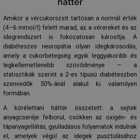
háttér
Amikor a vércukorszint tartósan a normál érték
(4–6 mmol/l) felett marad, az a vérereket és az
idegrendszert is fokozatosan károsítja. A
diabéteszes neuropátia olyan idegkárosodás,
amely a cukorbetegség egyik leggyakoribb és
legkellemetlenebb szövődménye – a
statisztikák szerint a 2-es típusú diabéteszben
szenvedők 50%-ánál alakul ki valamilyen
formában.
A kórélettani háttér összetett: a sejtek
anyagcseréje felborul, csökken az oxigén- és
tápanyagellátás, gyulladásos folyamatok indulnak
el, amelyek végül az idegek pusztulásához