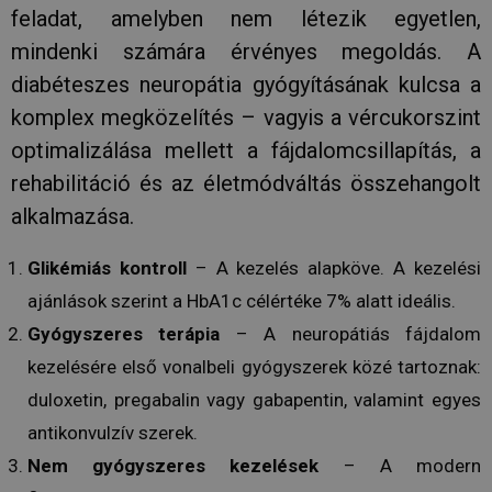
feladat, amelyben nem létezik egyetlen,
Google
mindenki számára érvényes megoldás. A
Privacy Policy
diabéteszes neuropátia gyógyításának kulcsa a
komplex megközelítés – vagyis a vércukorszint
receive-cookie-deprecation
.hit.gemius.pl
1 év 1
hónap
optimalizálása mellett a fájdalomcsillapítás, a
rehabilitáció és az életmódváltás összehangolt
alkalmazása.
Glikémiás kontroll
– A kezelés alapköve.
A kezelési
ajánlások szerint a HbA1c célértéke 7% alatt ideális.
PHPSESSID
ülés
PHP.net
Gyógyszeres terápia
– A neuropátiás fájdalom
humanmedical.eu
kezelésére első vonalbeli gyógyszerek közé tartoznak:
duloxetin, pregabalin vagy gabapentin, valamint egyes
antikonvulzív szerek.
Nem gyógyszeres kezelések
–
A modern