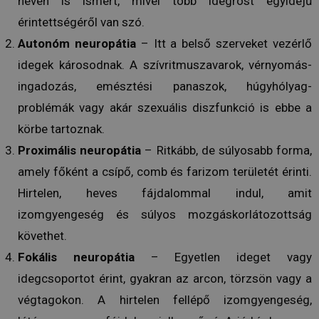
néven is ismert, mivel több idegrost egyidejű
érintettségéről van szó.
Autonóm neuropátia
– Itt a belső szerveket vezérlő
idegek károsodnak. A szívritmuszavarok, vérnyomás-
ingadozás, emésztési panaszok, húgyhólyag-
problémák vagy akár szexuális diszfunkció is ebbe a
körbe tartoznak.
Proximális neuropátia
– Ritkább, de súlyosabb forma,
amely főként a csípő, comb és farizom területét érinti.
Hirtelen, heves fájdalommal indul, amit
izomgyengeség és súlyos mozgáskorlátozottság
követhet.
Fokális neuropátia
– Egyetlen ideget vagy
idegcsoportot érint, gyakran az arcon, törzsön vagy a
végtagokon. A hirtelen fellépő izomgyengeség,