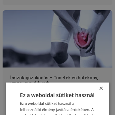
Ínszalagszakadás – Tünetek és hatékony,
gyors megoldások
×
2024-08-03
Mágnesterápia
,
Lézerterápia
•
Ez a weboldal sütiket használ
Ínszalagszakadás – Tünetek és hatékony, gyors
Ez a weboldal sütiket használ a
megoldások Az ínszalagszakadás egy gyakori
felhasználói élmény javítása érdekében. A
mozgásszervi sérülés, amely sportolás vagy akár egy