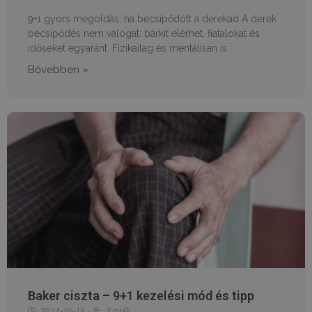
9+1 gyors megoldás, ha becsípődött a derekad A derék
becsípődés nem válogat: bárkit elérhet, fiatalokat és
Google
Privacy Policy
időseket egyaránt. Fizikailag és mentálisan is
Bővebben »
receive-cookie-deprecation
.hit.gemius.pl
1 év 1
hónap
PHPSESSID
ülés
PHP.net
humanmedical.eu
Baker ciszta – 9+1 kezelési mód és tipp
2024-06-19
Egyéb
•