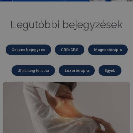
Legutóbbi bejegyzések
Összes bejegyzés
CBD/CBG
Mágnesterápia
Ultrahang terápia
Lézerterápia
Egyéb