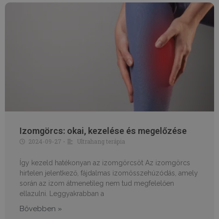
Izomgörcs: okai, kezelése és megelőzése
2024-09-27
Ultrahang terápia
•
Így kezeld hatékonyan az izomgörcsöt Az izomgörcs
hirtelen jelentkező, fájdalmas izomösszehúzódás, amely
során az izom átmenetileg nem tud megfelelően
ellazulni. Leggyakrabban a
Bővebben »