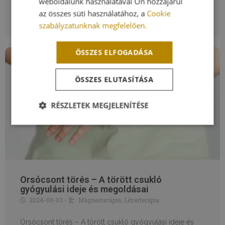
weboldalunk használatával Ön hozzájárul
rossz lépés következtében is
az összes süti használatához, a
Cookie
Bővebben »
szabályzatunknak megfelelően.
ÖSSZES ELFOGADÁSA
ÖSSZES ELUTASÍTÁSA
RÉSZLETEK MEGJELENÍTÉSE
Elengedhetetlenül
Teljesítmény
Célzás
szükséges
Funkcionalitás
Besorolatlan
Orsócsont törés – A törött csukló
gyógyulási ideje és megoldásai
2024-08-03
Mágnesterápia
,
Lézerterápia
•
Orsócsont törés – A törött csukló gyógyulási ideje és