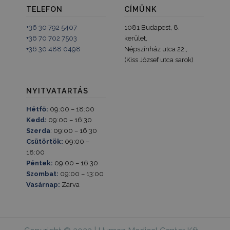
által a na
TELEFON
CÍMÜNK
webhelyek
rögzített a
+36 30 792 5407
1081 Budapest, 8.
mennyiség
+36 70 702 7503
kerület,
_gid
1 nap
Ezt a sütit
Google LLC
+36 30 488 0498
Népszínház utca 22.,
Analytics ál
.tv2play.hu
Minden
(Kiss József utca sarok)
meglátogat
egyedi érté
és frissít, é
oldalmegte
NYITVATARTÁS
számlálásá
nyomon kö
szolgál.
Hétfő:
09:00 – 18:00
Kedd:
09:00 – 16:30
_ga
1 év 1
Ez a cooki
Google LLC
hónap
társítva v
.humanmedical.eu
Szerda
: 09:00 – 16:30
Universal A
Csütörtök:
09:00 –
hez - amel
frissítés a
18:00
által legg
Péntek:
09:00 – 16:30
használt e
szolgáltatá
Szombat:
09:00 – 13:00
süti az egy
Vasárnap:
Zárva
felhasznál
megkülönb
szolgál,
véletlensz
generált s
hozzárende