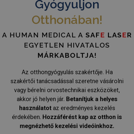
Gyógyuljon
Otthonában!
A HUMAN MEDICAL A
SAF
E
LAS
E
R
EGYETLEN HIVATALOS
MÁRKABOLTJA!
Az otthongyógyulás szakértője. Ha
szakértői tanácsadással szeretne vásárolni
vagy bérelni orvostechnikai eszközöket,
akkor jó helyen jár.
Betanítjuk a helyes
használatot
az eredményes kezelés
érdekében.
Hozzáférést kap az otthon is
megnézhető kezelési videóinkhoz.