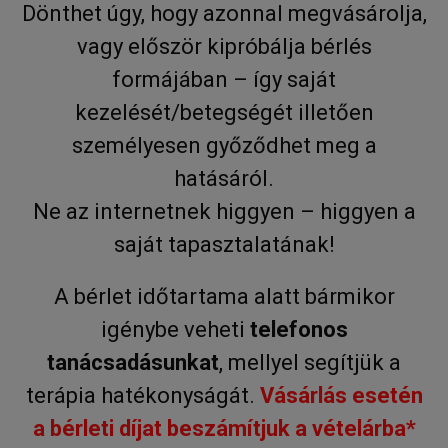
Dönthet úgy, hogy azonnal megvásárolja,
_gat_UA-
.humanmedical.eu
60
Ez egy min
VISITOR_INFO1_LIVE
6 hónap
Ezt a coo
Google LLC
108285016-2
másodperc
süti, amely
Youtube á
.youtube.com
vagy először kipróbálja bérlés
Google Ana
be, hogy
állított be,
nyomon 
formájában – így saját
néven talá
a webhe
mintaelem
ágyazott
tartalmazz
Youtube-
kezelését/betegségét illetően
fióknak va
felhaszná
webhelyne
preferenc
személyesen győződhet meg a
egyedi azo
is
számát, a
meghatár
hatásáról.
kapcsolódik
hogy a w
cookie vált
látogatój
amelyet ar
használja
Ne az internetnek higgyen – higgyen a
használnak
Youtube 
korlátozza
új vagy r
saját tapasztalatának!
által a na
verzióját.
webhelyek
rögzített a
mennyiség
A bérlet időtartama alatt bármikor
_ga_Y9P33LQ9HS
.humanmedical.eu
1 év 1
Ezt a cooki
igénybe veheti
telefonos
hónap
Google Ana
használja 
munkamen
tanácsadásunkat
, mellyel segítjük a
állapotána
megőrzésé
terápia hatékonyságát.
Vásárlás esetén
_ga_3CV5PN4NVT
.humanmedical.eu
1 év 1
Ezt a cooki
a bérleti díjat beszámítjuk a vételárba*
hónap
Google Ana
használja 