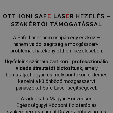
OTTHONI
SAF
E
LAS
E
R
KEZELÉS –
SZAKÉRTŐI TÁMOGATÁSSAL
A Safe Laser nem csupán egy eszköz –
hanem valódi segítség a mozgásszervi
problémák hatékony otthoni kezelésében.
Ügyfeleink számára zárt körű,
professzionális
videós útmutatót biztosítunk
, amely
bemutatja, hogyan és mely pontokon érdemes
kezelni a különböző mozgásszervi
panaszokat Safe Laser segítségével.
A videókat a Magyar Honvédség
Egészségügyi Központ fizioterápiás
szakemberei, valamint Drávucz Rita világ- és