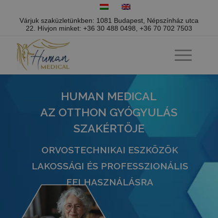
Várjuk szaküzletünkben: 1081 Budapest, Népszínház utca
22.
Hívjon minket:
+36 30 488 0498
,
+36 70 702 7503
HUMAN MEDICAL
AZ OTTHON GYÓGYULÁS
SZAKÉRTŐJE
ORVOSTECHNIKAI ESZKÖZÖK
LAKOSSÁGI ÉS PROFESSZIONÁLIS
FELHASZNÁLÁSRA