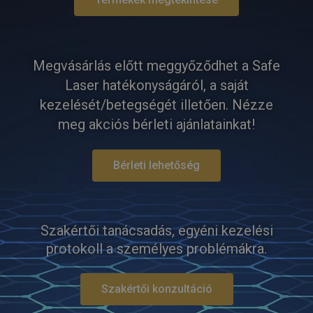
Megvásárlás előtt meggyőződhet a Safe
Laser hatékonyságáról, a saját
kezelését/betegségét illetően. Nézze
meg akciós bérleti ajánlatainkat!
Bérleti lehetőség
Szakértői tanácsadás, egyéni kezelési
protokoll a személyes problémákra.
Szakértői konzultáció