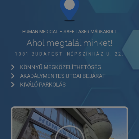
amelyet ar
használnak
korlátozza
által a na
webhelyek
rögzített a
mennyiség
HUMAN MEDICAL – SAFE LASER MÁRKABOLT
_gat
59
Ez a cooki
Google LLC
másodperc
társítva v
Ahol megtalál minket!
.tv2play.hu
Universal A
hez, a do
szerint a k
1081 BUDAPEST, NÉPSZÍNHÁZ U. 22.
arányának
csökkentés
használják 
KÖNNYŰ MEGKÖZELÍTHETŐSÉG
korlátozva
adatgyűjté
AKADÁLYMENTES UTCAI BEJÁRAT
forgalmú
webhelyek
KIVÁLÓ PARKOLÁS