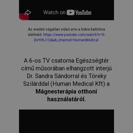
Az eredeti vágatlan videó erre a linkre kattintva
elérhető:
https://www.youtube.com/watch?v=0-
2IvYHfJ1Q&ab_channel=HumanMedical
A 6-os TV csatorna Egészségtér
című műsorában elhangzott interjú
Dr. Sandra Sándorral és Töreky
Szilárddal (Human Medical Kft) a
Mágnesterápia otthoni
használatáról.