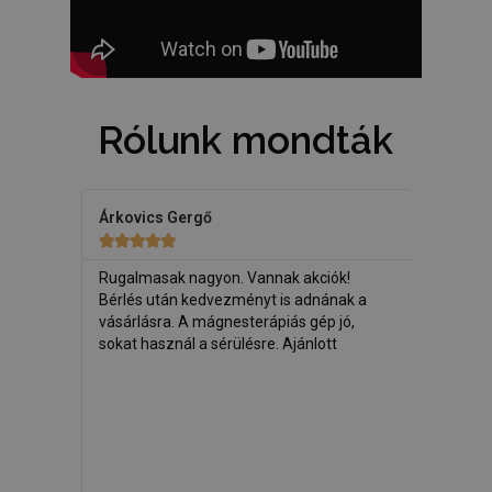
Rólunk mondták
Árkovics Gergő
Papné Sipos










Rugalmasak nagyon. Vannak akciók!
Az itt vásár
 A
Bérlés után kedvezményt is adnának a
családunkba
vásárlásra. A mágnesterápiás gép jó,
Bármikor el
sokat használ a sérülésre. Ajánlott
időtartamáb
betegségek 
telefonon és
termék mell
egy teát, am
migrénemen.