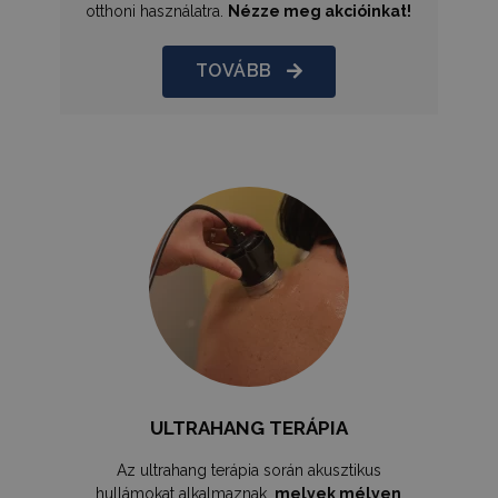
otthoni használatra.
Nézze meg akcióinkat!
TOVÁBB
PHPSESSID
ülés
PHP.net
humanmedical.eu
CookieScriptConsent
3 hónap
CookieScript
ULTRAHANG TERÁPIA
.humanmedical.eu
Az ultrahang terápia során akusztikus
hullámokat alkalmaznak,
melyek mélyen