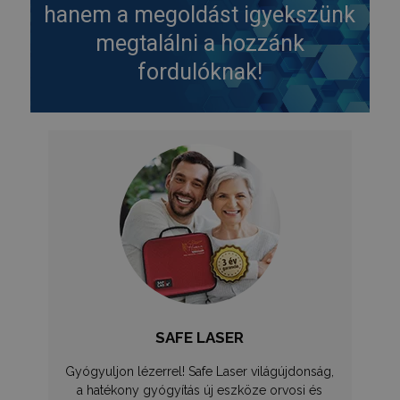
hanem a megoldást igyekszünk
SZOLGÁLTATÓ
NÉV
LEJÁRAT
/
DOMAIN
megtalálni a hozzánk
_GRECAPTCHA
6 hónap
Google LLC
fordulóknak!
www.google.com
VISITOR_PRIVACY_METADATA
6 hónap
YouTube
.youtube.com
Google
Privacy Policy
SAFE LASER
receive-cookie-deprecation
.hit.gemius.pl
1 év 1
hónap
Gyógyuljon lézerrel! Safe Laser világújdonság,
a hatékony gyógyítás új eszköze orvosi és