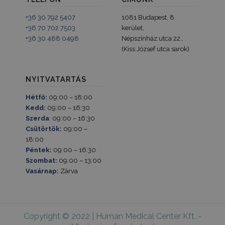
+36 30 792 5407
1081 Budapest, 8.
+36 70 702 7503
kerület,
SZOLGÁLTATÓ
+36 30 488 0498
Népszínház utca 22.,
NÉV
LEJÁRAT
LEÍ
/
DOMAIN
(Kiss József utca sarok)
SZOLGÁLTATÓ
NÉV
LEJÁRAT
LEÍRÁS
_hjSession_2847769
.humanmedical.eu
30 perc
/
DOMAIN
SZOLGÁLTATÓ
NÉV
LEJÁRAT
LEÍRÁS
/
DOMAIN
_hjSessionUser_2847769
.humanmedical.eu
1 év
_ga_EREH13MGXY
.humanmedical.eu
1 év 1
Ezt a cooki
NYITVATARTÁS
hónap
Google Ana
test_cookie
15 perc
Ezt a coo
Google LLC
használja 
DoubleCl
.doubleclick.net
munkamen
Hétfő:
09:00 – 18:00
állítja be
állapotána
Google
Kedd:
09:00 – 16:30
megőrzésé
tulajdon
Szerda
: 09:00 – 16:30
van) ann
Gdynp
1 év 1
Ezt a cooki
Gemius
megállapí
Csütörtök:
09:00 –
hónap
felhasznál
.hit.gemius.pl
hogy a w
magatartás
18:00
látogató
preferenci
böngésző
Péntek:
09:00 – 16:30
vonatkozó
támogatj
információ
Szombat:
09:00 – 13:00
sütiket.
gyűjtésére
Vasárnap:
Zárva
használják.
IDE
1 év
Ezt a coo
Google LLC
információ
Doublecl
.doubleclick.net
weboldal
állítja be
teljesítmé
informác
optimalizá
szolgáltat
használják,
hogy a
Copyright © 2022 | Human Medical Center Kft. -
hirdetési 
végfelha
relevánsab
hogyan h