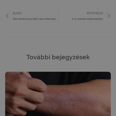
_GRECAPTCHA
6 hónap
Google LLC
www.google.com
ELŐZŐ
KÖVETKEZŐ
Ismerkedj meg a Safe Laser által nyújtott technológiával
A 21. század népbetegségei
VISITOR_PRIVACY_METADATA
6 hónap
YouTube
.youtube.com
További bejegyzések
Google
Privacy Policy
receive-cookie-deprecation
.hit.gemius.pl
1 év 1
hónap