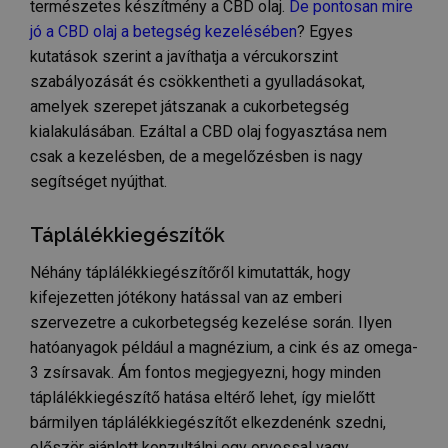
természetes készítmény a CBD olaj.
De pontosan mire
jó a CBD olaj a betegség kezelésében
? Egyes
kutatások szerint a javíthatja a vércukorszint
szabályozását és csökkentheti a gyulladásokat,
amelyek szerepet játszanak a cukorbetegség
kialakulásában. Ezáltal a CBD olaj fogyasztása nem
csak a kezelésben, de a megelőzésben is nagy
segítséget nyújthat.
Táplálékkiegészítők
Néhány táplálékkiegészítőről kimutatták, hogy
kifejezetten jótékony hatással van az emberi
szervezetre a cukorbetegség kezelése során. Ilyen
hatóanyagok például a magnézium, a cink és az omega-
3 zsírsavak. Ám fontos megjegyezni, hogy minden
táplálékkiegészítő hatása eltérő lehet, így mielőtt
bármilyen táplálékkiegészítőt elkezdenénk szedni,
először ajánlott konzultálni egy orvossal vagy