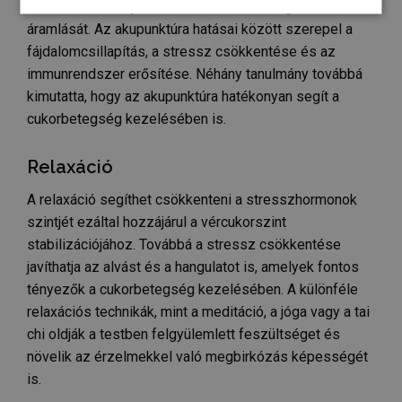
el a bőrön ezzel javítva a testben az energiák
Elengedhetetlenül
Teljesítmény
Célzás
szükséges
áramlását. Az akupunktúra hatásai között szerepel a
fájdalomcsillapítás, a stressz csökkentése és az
immunrendszer erősítése. Néhány tanulmány továbbá
kimutatta, hogy az akupunktúra hatékonyan segít a
Funkcionalitás
Besorolatlan
cukorbetegség kezelésében is.
Relaxáció
A relaxáció segíthet csökkenteni a stresszhormonok
Elengedhetetlenül szükséges
Teljesítmény
szintjét ezáltal hozzájárul a vércukorszint
stabilizációjához. Továbbá a stressz csökkentése
Célzás
Funkcionalitás
Besorolatlan
javíthatja az alvást és a hangulatot is, amelyek fontos
Az elengedhetetlenül szükséges sütik lehetővé teszik
tényezők a cukorbetegség kezelésében. A különféle
a webhely alapvető funkcióit, például a felhasználói
bejelentkezést és a fiókkezelést. A weboldal nem
relaxációs technikák, mint a meditáció, a jóga vagy a tai
használható megfelelően az elengedhetetlenül
chi oldják a testben felgyülemlett feszültséget és
szükséges sütik nélkül.
növelik az érzelmekkel való megbirkózás képességét
SZOLGÁLTATÓ
NÉV
LEJÁRAT
is.
/
DOMAIN