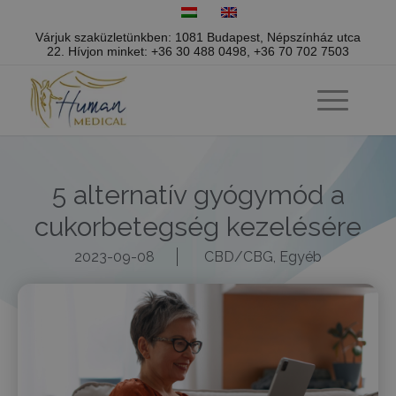
Várjuk szaküzletünkben: 1081 Budapest, Népszínház utca
22.
Hívjon minket:
+36 30 488 0498
,
+36 70 702 7503
5 alternatív gyógymód a
cukorbetegség kezelésére
2023-09-08
CBD/CBG
,
Egyéb