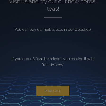
Visit us and try out our new herbal
teas!
PHPSESSID
ülés
PHP.net
humanmedical.eu
You can buy our herbal teas in our webshop.
If you order 6 (can be mixed), you receive it with
free delivery!
CookieScriptConsent
3 hónap
CookieScript
.humanmedical.eu
PURCHASE