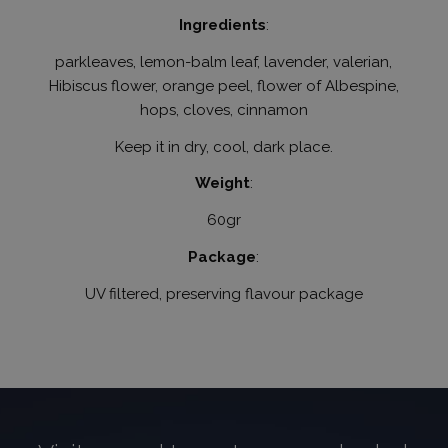
Ingredients
:
_GRECAPTCHA
6 hónap
Google LLC
www.google.com
parkleaves, lemon-balm leaf, lavender, valerian,
Hibiscus flower, orange peel, flower of Albespine,
hops, cloves, cinnamon
VISITOR_PRIVACY_METADATA
6 hónap
YouTube
.youtube.com
Keep it in dry, cool, dark place.
Weight
:
60gr
Package
:
Google
UV filtered, preserving flavour package
Privacy Policy
receive-cookie-deprecation
.hit.gemius.pl
1 év 1
hónap