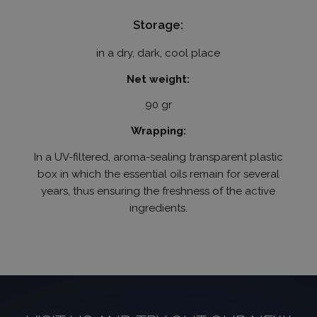
Storage:
CookieScriptConsent
3 hónap
CookieScript
.humanmedical.eu
in a dry, dark, cool place
Net weight:
90 gr
Wrapping:
In a UV-filtered, aroma-sealing transparent plastic
box in which the essential oils remain for several
SZOLGÁLTATÓ
NÉV
LEJÁRAT
LEÍ
years, thus ensuring the freshness of the active
/
DOMAIN
SZOLGÁLTATÓ
ingredients.
NÉV
LEJÁRAT
LEÍRÁS
_hjSession_2847769
.humanmedical.eu
30 perc
/
DOMAIN
SZOLGÁLTATÓ
NÉV
LEJÁRAT
LEÍRÁS
/
DOMAIN
_hjSessionUser_2847769
.humanmedical.eu
1 év
_ga_EREH13MGXY
.humanmedical.eu
1 év 1
Ezt a cooki
hónap
Google Ana
test_cookie
15 perc
Ezt a coo
Google LLC
használja 
DoubleCl
.doubleclick.net
munkamen
állítja be
állapotána
Google
megőrzésé
tulajdon
van) ann
Gdynp
1 év 1
Ezt a cooki
Gemius
megállapí