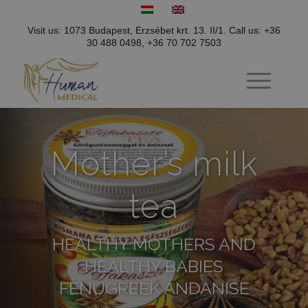
Visit us: 1073 Budapest, Erzsébet krt. 13. II/1.
Call us:
+36
30 488 0498
,
+36 70 702 7503
Mother’s milk
tea
HEALTHY MOTHERS AND
HEALTHY BABIES
FENUGREEK ANDANISE