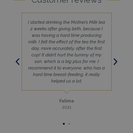
Célzás
Funkcionalitás
Besorolatlan
Az elengedhetetlenül szükséges sütik lehetővé teszik
a webhely alapvető funkcióit, például a felhasználói
k
I started drinking the Mother’s Milk tea
bejelentkezést és a fiókkezelést. A weboldal nem
2 weeks after giving birth, because I
használható megfelelően az elengedhetetlenül
szükséges sütik nélkül.
was having a hard time producing
milk. I felt the effect of the tea the first
SZOLGÁLTATÓ
NÉV
LEJÁRAT
/
DOMAIN
day, more accurately, after the first
cup! It didn’t hurt the tummy of my
_GRECAPTCHA
6 hónap
Google LLC
www.google.com
son, which is a big plus for me. I
recommend it to everyone, who has a
hard time breast-feeding, it really
helped us a lot.
VISITOR_PRIVACY_METADATA
6 hónap
YouTube
.youtube.com
Fatima
2021