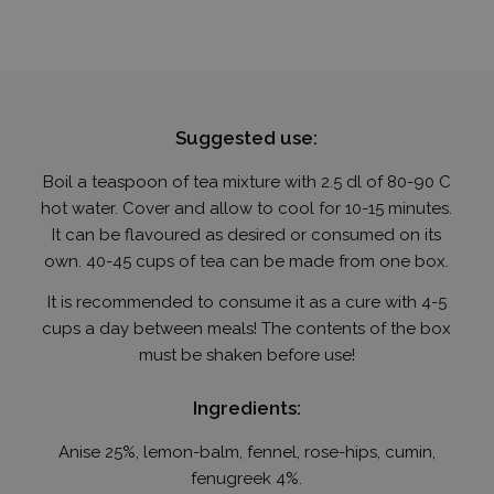
Google
Privacy Policy
receive-cookie-deprecation
.hit.gemius.pl
1 év 1
hónap
Suggested use:
Boil a teaspoon of tea mixture with 2.5 dl of 80-90 C
hot water. Cover and allow to cool for 10-15 minutes.
It can be flavoured as desired or consumed on its
own. 40-45 cups of tea can be made from one box.
PHPSESSID
ülés
PHP.net
humanmedical.eu
It is recommended to consume it as a cure with 4-5
cups a day between meals! The contents of the box
must be shaken before use!
Ingredients:
Anise 25%, lemon-balm, fennel, rose-hips, cumin,
fenugreek 4%.